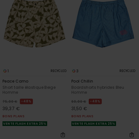
1
3
RECYCLED
RECYCLED
Peace Camo
Pool Chillin
Short taille élastique Beige
Boardshorts hybrides Bleu
Homme
Homme
48%
48%
75,00 €
60,00 €
39,37 €
31,50 €
BONS PLANS
BONS PLANS
VENTE FLASH EXTRA 25%
VENTE FLASH EXTRA 25%