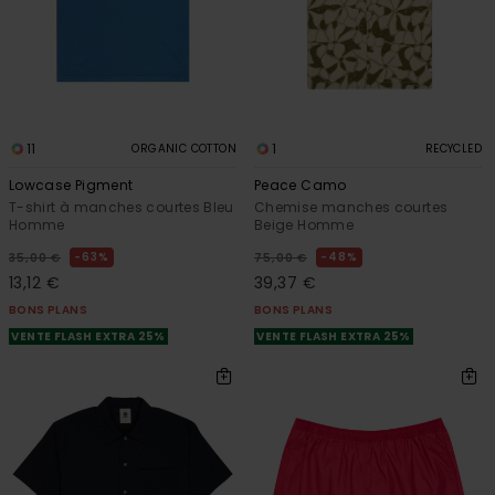
11
1
ORGANIC COTTON
RECYCLED
Lowcase Pigment
Peace Camo
T-shirt à manches courtes Bleu
Chemise manches courtes
Homme
Beige Homme
63%
48%
35,00 €
75,00 €
13,12 €
39,37 €
BONS PLANS
BONS PLANS
VENTE FLASH EXTRA 25%
VENTE FLASH EXTRA 25%