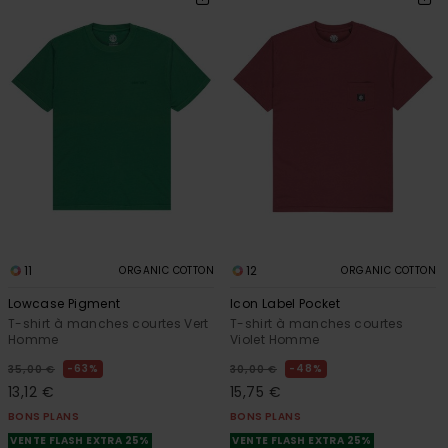
11
12
ORGANIC COTTON
ORGANIC COTTON
Lowcase Pigment
Icon Label Pocket
T-shirt à manches courtes Vert
T-shirt à manches courtes
Homme
Violet Homme
63%
48%
35,00 €
30,00 €
13,12 €
15,75 €
BONS PLANS
BONS PLANS
VENTE FLASH EXTRA 25%
VENTE FLASH EXTRA 25%