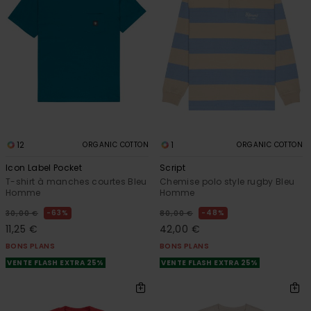
12
1
ORGANIC COTTON
ORGANIC COTTON
Icon Label Pocket
Script
T-shirt à manches courtes Bleu
Chemise polo style rugby Bleu
Homme
Homme
63%
48%
30,00 €
80,00 €
11,25 €
42,00 €
BONS PLANS
BONS PLANS
VENTE FLASH EXTRA 25%
VENTE FLASH EXTRA 25%