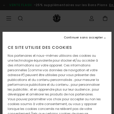
Passez
NTE FLASH
-25% supplémentaires sur les Bons Plans
En profite
à
la
sélection
de
la
grille
des
Homme
produits
Continuer sans accepter
Collections
CE SITE UTILISE DES COOKIES
Element x Timber!
Element x Gabriel Alcala
Element 
Nos partenaires et nous-mêmes utilisons des cookies ou
une technologie équivalente pour stocker et/ou accéder à
des informations sur votre appareil. Ces informations
Filtrer & Trier
332
Resultats
personnelles (comme vos données de navigation et votre
adresse IP) peuvent être utilisées pour vous présenter des
Passer
Aller
publications et du contenu personnalisés ; pour mesurer la
aux
a
performance publicitaire et du contenu ; pour personnaliser
critères
trier
les publicités ; et en apprendre plus sur leur audience ; pour
de
par
développer et améliorer les produits de nos partenaires.
filtrage
Vous pouvez paramétrer vos choix pour accepter ou non les
de
cookies soumis à votre consentement, ou vous y opposer
recherche
lorsque les cookies concernés ne relèvent pas de votre
consentement (tels que certains cookies de mesure