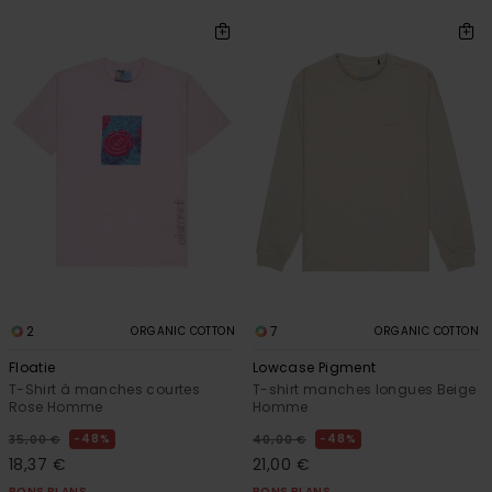
2
7
ORGANIC COTTON
ORGANIC COTTON
Floatie
Lowcase Pigment
T-Shirt à manches courtes
T-shirt manches longues Beige
Rose Homme
Homme
48%
48%
35,00 €
40,00 €
18,37 €
21,00 €
BONS PLANS
BONS PLANS