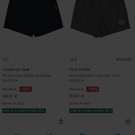
1
3
RECYCLED
Coolmax Seer
Pool Chillin
Short taille élastique Bleu
Boardshorts hybrides Noir
Homme
Homme
48%
48%
65,00 €
60,00 €
34,12 €
31,50 €
BONS PLANS
BONS PLANS
VENTE FLASH EXTRA 25%
VENTE FLASH EXTRA 25%