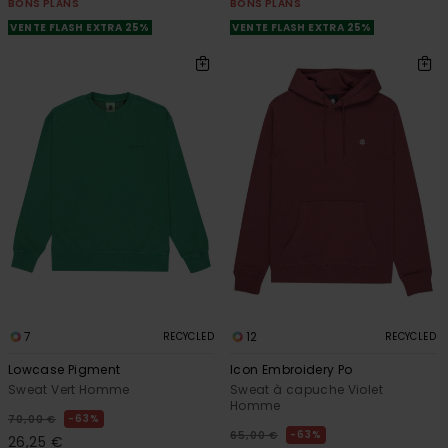
BONS PLANS
BONS PLANS
VENTE FLASH EXTRA 25%
VENTE FLASH EXTRA 25%
7
12
RECYCLED
RECYCLED
Lowcase Pigment
Icon Embroidery Po
Sweat Vert Homme
Sweat à capuche Violet
Homme
63%
70,00 €
63%
65,00 €
26,25 €