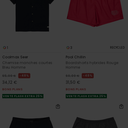
1
3
RECYCLED
Coolmax Seer
Pool Chillin
Chemise manches courtes
Boardshorts hybrides Rouge
Bleu Homme
Homme
48%
48%
65,00 €
60,00 €
34,12 €
31,50 €
BONS PLANS
BONS PLANS
VENTE FLASH EXTRA 25%
VENTE FLASH EXTRA 25%