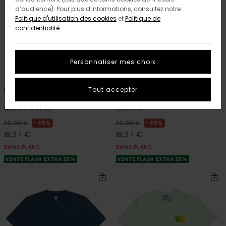
d’audience). Pour plus d'informations, consultez notre :
Politique d'utilisation des cookies
et
Politique de
confidentialité
Personnaliser mes choix
2
2
ORGANIC COTTON
ORGANIC COTTON
Tout accepter
Fruit
Pool Draining
T-Shirt à manches courtes
T-Shirt à manches courtes Noir
Blanc Homme
Homme
48%
48%
35,00 €
35,00 €
18,37 €
18,37 €
BONS PLANS
BONS PLANS
VENTE FLASH EXTRA 25%
VENTE FLASH EXTRA 25%