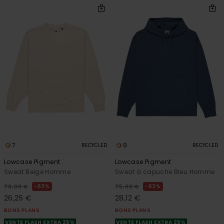
7
9
RECYCLED
RECYCLED
Lowcase Pigment
Lowcase Pigment
Sweat Beige Homme
Sweat à capuche Bleu Homme
63%
63%
70,00 €
75,00 €
26,25 €
28,12 €
BONS PLANS
BONS PLANS
VENTE FLASH EXTRA 25%
VENTE FLASH EXTRA 25%