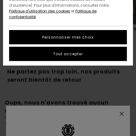
d’audience). Pour plus d'informations, consultez notre :
Politique d'utilisation des cookies
et
Politique de
confidentialité
Nos cadeaux préférés
Vêtements chauds pour l'h
Personnaliser mes choix
Tout accepter
Ne partez pas trop loin, nos produits
seront bientôt de retour
Oups, nous n'avons trouvé aucun
résultat pour votre recherche.
Pas de souci ! Essayez avec d'autres mots ou explorez nos
catégories pour trouver ce que vous cherchez.