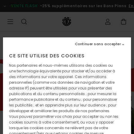
Passez
VENTE FLASH
-25% supplémentaires sur les Bons Plans
En 
à
la
sélection
de
la
grille
des
Pour Enfant
produits
Continuer sans accepter
À glisser sous le sapin
CE SITE UTILISE DES COOKIES
Nos partenaires et nous-mêmes utilisons des cookies ou
Comblez toutes vos envies d’offrir cet hiver. Plongez
une technologie équivalente pour stocker et/ou accéder à
dans l’ambiance des fêtes de fin d’année et retrouvez
des informations sur votre appareil. Ces informations
nos essentiels de l’hiver pour vous et vos proches.
personnelles (comme vos données de navigation et votre
adresse IP) peuvent être utilisées pour vous présenter des
publications et du contenu personnalisés ; pour mesurer la
performance publicitaire et du contenu ; pour personnaliser
les publicités ; et en apprendre plus sur leur audience ; pour
développer et améliorer les produits de nos partenaires.
Vous pouvez paramétrer vos choix pour accepter ou non les
cookies soumis à votre consentement, ou vous y opposer
lorsque les cookies concernés ne relèvent pas de votre
consentement (tels que certains cookies de mesure