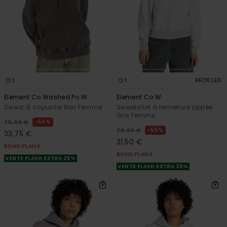
1
1
RECYCLED
Element Co Washed Po W
Element Co W
Sweat à capuche Noir Femme
Sweatshirt à fermeture zippée
Gris Femme
55%
75,00 €
55%
70,00 €
33,75 €
31,50 €
BONS PLANS
BONS PLANS
VENTE FLASH EXTRA 25%
VENTE FLASH EXTRA 25%