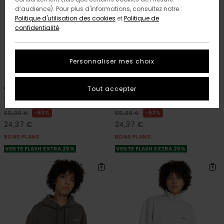
d’audience). Pour plus d'informations, consultez notre :
Politique d'utilisation des cookies
et
Politique de
confidentialité
Personnaliser mes choix
2
2
RECYCLED
RECYCLED
Cornell 3.0
Cornell 3.0
Tout accepter
Sweat Violet Femme
Sweat Beige Femme
63%
63%
65,00 €
65,00 €
24,37 €
24,37 €
BONS PLANS
BONS PLANS
VENTE FLASH EXTRA 25%
VENTE FLASH EXTRA 25%