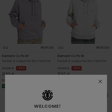
2
2
RECYCLED
RECYCLED
Element Co Po W
Element Co Po W
Sweat à capuche Gris Femme
Sweat à capuche Gris Femme
55%
55%
70,00 €
70,00 €
31,50 €
31,50 €
BONS PLANS
BONS PLANS
VENTE FLASH EXTRA 25%
VENTE FLASH EXTRA 25%
WELCOME!