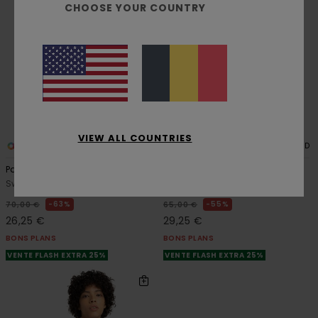
CHOOSE YOUR COUNTRY
VIEW ALL COUNTRIES
1
2
RECYCLED
RECYCLED
Party Flower
Element Co Cr W
Sweat à capuche Beige Femme
Sweat Gris Femme
63%
55%
70,00 €
65,00 €
26,25 €
29,25 €
BONS PLANS
BONS PLANS
VENTE FLASH EXTRA 25%
VENTE FLASH EXTRA 25%