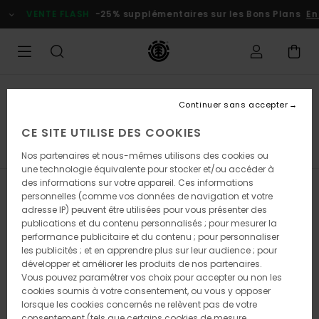
Passez
VENTE FLASH
-25% supplémentaires sur les Bons Plans
En
à
la
sélection
de
la
grille
des
Soldes Femme
produits
Continuer sans accepter
Sweats
CE SITE UTILISE DES COOKIES
 & T-Shirts
Sweats
Pantalons
Vestes
Voir Tout
Nos partenaires et nous-mêmes utilisons des cookies ou
une technologie équivalente pour stocker et/ou accéder à
des informations sur votre appareil. Ces informations
Filtrer & Trier
9
Resultats
personnelles (comme vos données de navigation et votre
adresse IP) peuvent être utilisées pour vous présenter des
Passer
Aller
publications et du contenu personnalisés ; pour mesurer la
aux
a
performance publicitaire et du contenu ; pour personnaliser
critères
trier
les publicités ; et en apprendre plus sur leur audience ; pour
de
par
développer et améliorer les produits de nos partenaires.
filtrage
Vous pouvez paramétrer vos choix pour accepter ou non les
de
cookies soumis à votre consentement, ou vous y opposer
recherche
lorsque les cookies concernés ne relèvent pas de votre
consentement (tels que certains cookies de mesure