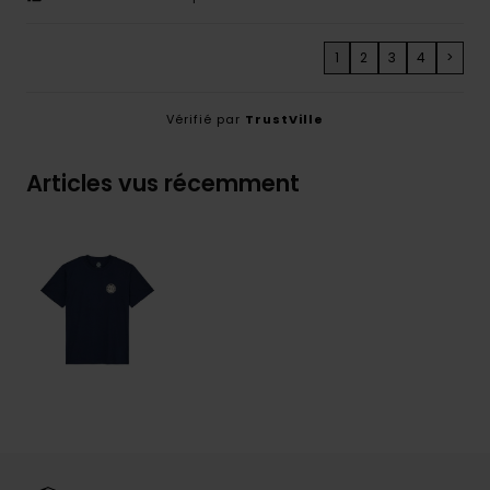
1
2
3
4
>
Vérifié par
TrustVille
Articles vus récemment