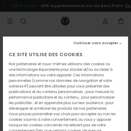
Passer
VENTE FLASH
-25% supplémentaires sur les Bons Plans
En p
à
l'information
sur
le
produit
Continuer sans accepter
CE SITE UTILISE DES COOKIES
Nos partenaires et nous-mêmes utilisons des cookies ou
une technologie équivalente pour stocker et/ou accéder à
des informations sur votre appareil. Ces informations
personnelles (comme vos données de navigation et votre
adresse IP) peuvent être utilisées pour vous présenter des
publications et du contenu personnalisés ; pour mesurer la
performance publicitaire et du contenu ; pour personnaliser
les publicités ; et en apprendre plus sur leur audience ; pour
développer et améliorer les produits de nos partenaires.
Vous pouvez paramétrer vos choix pour accepter ou non les
cookies soumis à votre consentement, ou vous y opposer
lorsque les cookies concernés ne relèvent pas de votre
consentement (tels que certains cookies de mesure