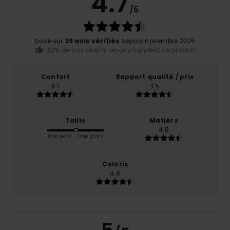
4.7
/5
basé sur
39 avis vérifiés
depuis novembre 2025
82% de nos clients recommandent ce produit
Confort
Rapport qualité / prix
4.7
4.5
Taille
Matière
4.8
Trop petit
Trop grand
Coloris
4.8