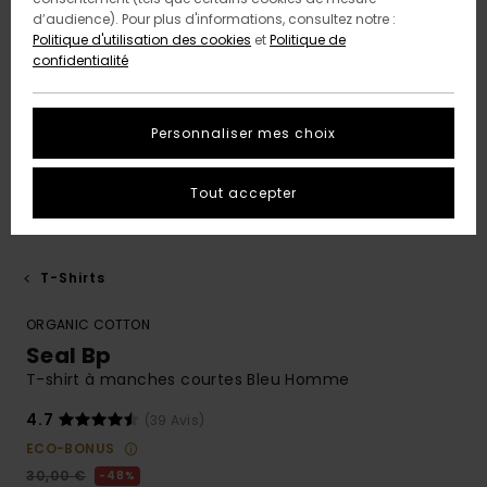
d’audience). Pour plus d'informations, consultez notre :
Politique d'utilisation des cookies
et
Politique de
confidentialité
Personnaliser mes choix
Tout accepter
T-Shirts
ORGANIC COTTON
Seal Bp
T-shirt à manches courtes Bleu Homme
4.7
(39 Avis)
ECO-BONUS
30,00 €
48%