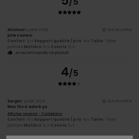
5
/5
Allichon
9 juillet 2026
Achat vérifié
jolie couleur
Confort
: 5
Rapport qualité / prix
: 4
Taille
: Taille
/5
/5
parfaite
Matière
: 5
Coloris
: 5
/5
/5
Je recommande ce produit
4
/5
Sergio
6 juillet 2026
Achat vérifié
Mon fils a adoré ça
Afficher original - Castellano
Confort
: 4
Rapport qualité / prix
: 4
Taille
: Taille
/5
/5
parfaite
Matière
: 5
Coloris
: 5
/5
/5