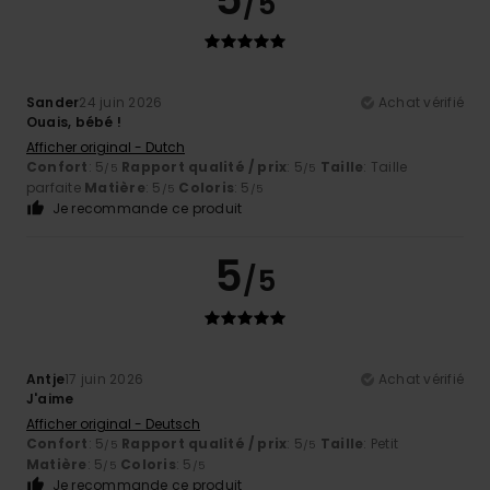
/5
Sander
24 juin 2026
Achat vérifié
Ouais, bébé !
Afficher original - Dutch
Confort
: 5
Rapport qualité / prix
: 5
Taille
: Taille
/5
/5
parfaite
Matière
: 5
Coloris
: 5
/5
/5
Je recommande ce produit
5
/5
Antje
17 juin 2026
Achat vérifié
J'aime
Afficher original - Deutsch
Confort
: 5
Rapport qualité / prix
: 5
Taille
: Petit
/5
/5
Matière
: 5
Coloris
: 5
/5
/5
Je recommande ce produit