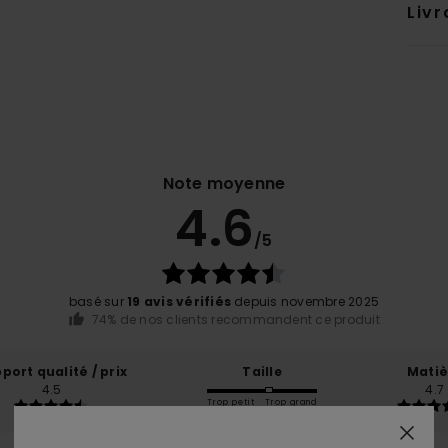
Livr
Note moyenne
4.6
/5
basé sur
19 avis vérifiés
depuis novembre 2025
74% de nos clients recommandent ce produit
port qualité / prix
Taille
Matiè
4.5
4.7
Trop petit
Trop grand