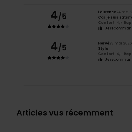
4
Laurence
24 mai 
/5
Car je suis satisf
Confort
: 4
Rapp
/5
Je recommand
4
Hervé
23 mai 202
/5
Stylé
Confort
: 4
Rapp
/5
Je recommand
Articles vus récemment