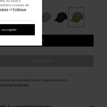
nt, ou vous y
Aluminum
eur
ertains cookies de
ookies
et
Politique
t accepter
1SZ
Indisponible
produit est actuellement en rupture de stock.
uver d'autres options
ils & caractéristiques