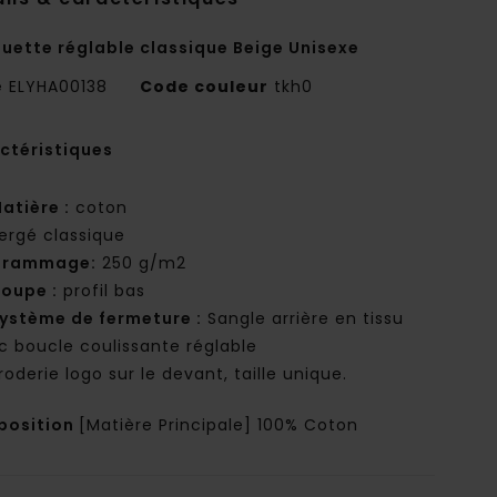
uette réglable classique Beige Unisexe
e
ELYHA00138
Code couleur
tkh0
ctéristiques
atière :
coton
ergé classique
Grammage:
250 g/m2
oupe :
profil bas
ystème de fermeture :
Sangle arrière en tissu
c boucle coulissante réglable
roderie logo sur le devant, taille unique.
osition
[Matière Principale] 100% Coton