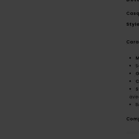
Casq
Styl
Cara
M
S
C
S
ave
B
Comp