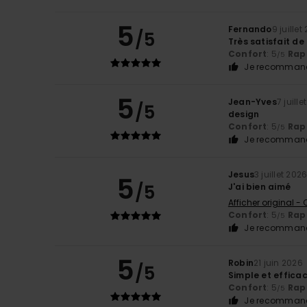
5
Fernando
9 juillet
/5
Très satisfait de
Confort
: 5
Rapp
/5
Je recommand
5
Jean-Yves
7 juill
/5
design
Confort
: 5
Rapp
/5
Je recommand
Jesus
3 juillet 202
5
/5
J'ai bien aimé
Afficher original -
Confort
: 5
Rapp
/5
Je recommand
5
Robin
21 juin 2026
/5
Simple et effica
Confort
: 5
Rapp
/5
Je recommand