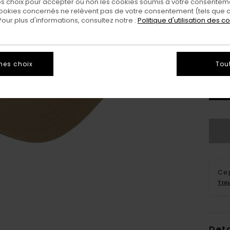
 choix pour accepter ou non les cookies soumis à votre consenteme
Coul
ookies concernés ne relèvent pas de votre consentement (tels que c
ur plus d'informations, consultez notre :
Politique d'utilisation des c
mes choix
Tou
Ce 
Tro
Deta