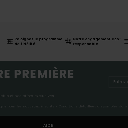
Rejoignez le programme
Notre engagement eco-
de fidélité
responsable
RE PREMIÈRE
tus et nos offres exclusives.
ligne pour les nouveaux inscrits - Conditions détaillées disponibles dan
AIDE