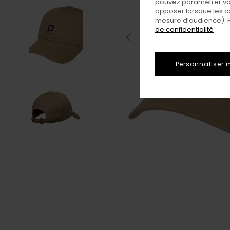
pouvez paramétrer vos
opposer lorsque les c
mesure d’audience). Po
de confidentialité
Personnaliser 