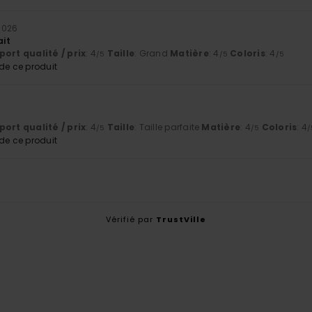
2026
ait
ort qualité / prix
: 4
Taille
: Grand
Matière
: 4
Coloris
: 4
/5
/5
/5
e ce produit
6
ort qualité / prix
: 4
Taille
: Taille parfaite
Matière
: 4
Coloris
: 4
/5
/5
/
e ce produit
Vérifié par
TrustVille