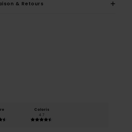
aison & Retours
re
Coloris
4.7