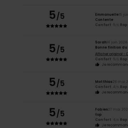
5
/5
Emmanuelle
15 ju
Contente
Confort
: 5
Rapp
/5
Sarah
14 juin 2026
5
/5
Bonne finition du
Afficher original -
Confort
: 5
Rapp
/5
Je recommand
5
/5
Matthias
28 mai 
Confort
: 4
Rapp
/5
Je recommand
5
Fabien
27 mai 20
/5
top
Confort
: 4
Rapp
/5
Je recommand