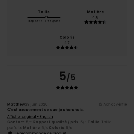
Taille
Matière
4.8
Trop petit
Trop grand
Coloris
4.7
5
/5
Matthew
29 juin 2026
Achat vérifié
C'est exactement ce que je cherchais.
Afficher original - English
Confort
: 5
Rapport qualité / prix
: 5
Taille
: Taille
/5
/5
parfaite
Matière
: 5
Coloris
: 5
/5
/5
Je recommande ce produit