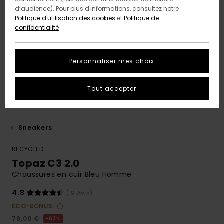
d’audience). Pour plus d'informations, consultez notre :
Politique d'utilisation des cookies
et
Politique de
confidentialité
Personnaliser mes choix
Tout accepter
Sneakers
RECYCLED
Topaz C3 2.0
Chaussures en cuir Bleu Homme
4.8
(19 Avis)
ECO-BONUS
79,00 €
63%