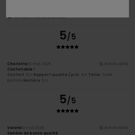
Confort
: 5
Rapport qualité / prix
: 5
Taille
: Taille
/5
/5
parfaite
Matière
: 5
Coloris
: 5
/5
/5
Je recommande ce produit
5
/5
Charlotte
20 mai 2026
Achat vérifié
Confortable !
Confort
: 5
Rapport qualité / prix
: 4
Taille
: Taille
/5
/5
parfaite
Matière
: 5
/5
5
/5
Valerie
12 mai 2026
Achat vérifié
Semble de bonne qualité