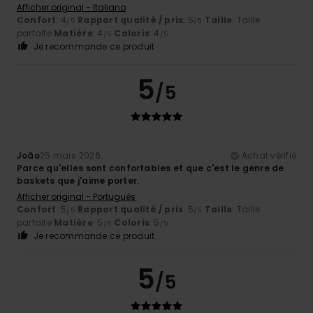
Afficher original - Italiano
Confort
: 4
Rapport qualité / prix
: 5
Taille
: Taille
/5
/5
parfaite
Matière
: 4
Coloris
: 4
/5
/5
Je recommande ce produit
5
/5
João
25 mars 2026
Achat vérifié
Parce qu'elles sont confortables et que c'est le genre de
baskets que j'aime porter.
Afficher original - Português
Confort
: 5
Rapport qualité / prix
: 5
Taille
: Taille
/5
/5
parfaite
Matière
: 5
Coloris
: 5
/5
/5
Je recommande ce produit
5
/5