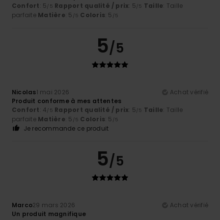
Confort
: 5
Rapport qualité / prix
: 5
Taille
: Taille
/5
/5
parfaite
Matière
: 5
Coloris
: 5
/5
/5
5
/5
Nicolas
1 mai 2026
Achat vérifié
Produit conforme à mes attentes
Confort
: 4
Rapport qualité / prix
: 5
Taille
: Taille
/5
/5
parfaite
Matière
: 5
Coloris
: 5
/5
/5
Je recommande ce produit
5
/5
Marco
29 mars 2026
Achat vérifié
Un produit magnifique