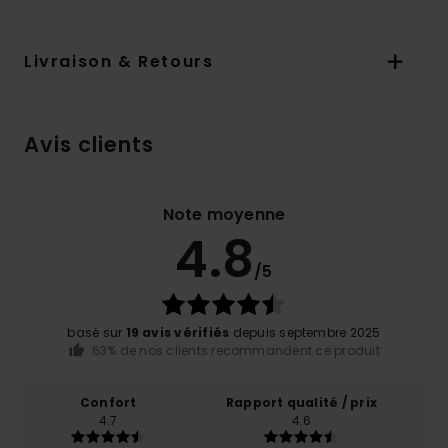
Livraison & Retours
Avis clients
Note moyenne
4.8
/5
basé sur
19 avis vérifiés
depuis septembre 2025
63% de nos clients recommandent ce produit
Confort
Rapport qualité / prix
4.7
4.6