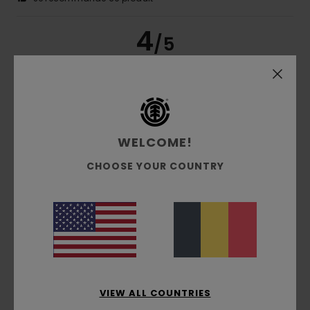
4
/5
Alexandro
17 juin 2026
Achat vérifié
Des baskets très confortables, mais un service client
catastrophique.
WELCOME!
Afficher original - Castellano
Confort
: 5
Rapport qualité / prix
: 3
Taille
: Grand
/5
/5
CHOOSE YOUR COUNTRY
Matière
: 4
Coloris
: 4
/5
/5
5
/5
Anthony
22 mai 2026
Achat vérifié
VIEW ALL COUNTRIES
J'aime le design
Afficher original - Castellano