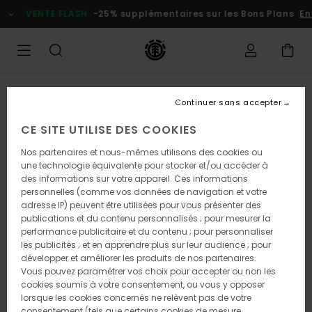
Passer
VENTE FLASH
-25% supplémentaires sur les Bons Plans
En
à
l'information
sur
le
produit
Continuer sans accepter
CE SITE UTILISE DES COOKIES
Nos partenaires et nous-mêmes utilisons des cookies ou
une technologie équivalente pour stocker et/ou accéder à
des informations sur votre appareil. Ces informations
personnelles (comme vos données de navigation et votre
adresse IP) peuvent être utilisées pour vous présenter des
publications et du contenu personnalisés ; pour mesurer la
performance publicitaire et du contenu ; pour personnaliser
les publicités ; et en apprendre plus sur leur audience ; pour
développer et améliorer les produits de nos partenaires.
Vous pouvez paramétrer vos choix pour accepter ou non les
cookies soumis à votre consentement, ou vous y opposer
lorsque les cookies concernés ne relèvent pas de votre
consentement (tels que certains cookies de mesure