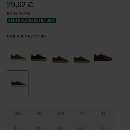
29,62 €
BONS PLANS
VENTE FLASH EXTRA 25%
Key Largo
Couleur
39
40
40.5
41
42
42.5
43
44
44.5
45