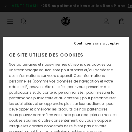
Passez
VENTE FLASH
-25% supplémentaires sur les Bons Plans
En
à
la
sélection
de
la
grille
des
Bons Plans Femme
produits
Continuer sans accepter
Tops & t-shirts
CE SITE UTILISE DES COOKIES
Tops & T-Shirts
Sweats
Pantalons
Vestes
Voir
Nos partenaires et nous-mêmes utilisons des cookies ou
une technologie équivalente pour stocker et/ou accéder à
des informations sur votre appareil. Ces informations
Filtrer & Trier
20
Resultats
personnelles (comme vos données de navigation et votre
adresse IP) peuvent être utilisées pour vous présenter des
Passer
Aller
publications et du contenu personnalisés ; pour mesurer la
aux
a
performance publicitaire et du contenu ; pour personnaliser
critères
trier
les publicités ; et en apprendre plus sur leur audience ; pour
de
par
développer et améliorer les produits de nos partenaires.
filtrage
Vous pouvez paramétrer vos choix pour accepter ou non les
de
cookies soumis à votre consentement, ou vous y opposer
recherche
lorsque les cookies concernés ne relèvent pas de votre
consentement (tels que certains cookies de mesure