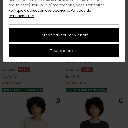
d’audience). Pour plus d'informations, consultez notre :
Politique d'utilisation des cookies
et
Politique de
confidentialité
Personnaliser mes choix
7
1
ORGANIC COTTON
ORGANIC COTTON
Tout accepter
Yarnhill
Second Nature W
T-shirt à manches courtes
T-shirt à manches courtes
Beige Femme
Blanc Femme
48%
55%
30,00 €
35,00 €
15,75 €
15,75 €
BONS PLANS
BONS PLANS
VENTE FLASH EXTRA 25%
VENTE FLASH EXTRA 25%