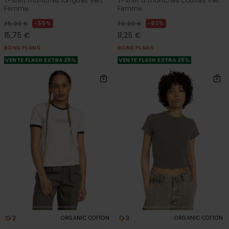
T-shirt manches longues Vert
T-shirt à manches courtes Vert
Femme
Femme
55%
63%
35,00 €
30,00 €
15,75 €
11,25 €
BONS PLANS
BONS PLANS
VENTE FLASH EXTRA 25%
VENTE FLASH EXTRA 25%
2
3
ORGANIC COTTON
ORGANIC COTTON