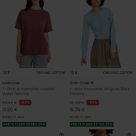
3
4
ORGANIC COTTON
ORGANIC COTTON
Lowcase
Icon Crop W
T-Shirt à manches courtes
T-shirt manches longues Bleu
Violet Femme
Femme
55%
55%
30,00 €
35,00 €
13,50 €
15,75 €
BONS PLANS
BONS PLANS
VENTE FLASH EXTRA 25%
VENTE FLASH EXTRA 25%