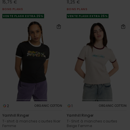
15,75 €
11,25 €
BONS PLANS
BONS PLANS
VENTE FLASH EXTRA 25%
VENTE FLASH EXTRA 25%
2
1
ORGANIC COTTON
ORGANIC COTTON
Yarnhill Ringer
Yarnhill Ringer
T-shirt à manches courtes Noir
T-Shirt à manches courtes
Femme
Beige Femme