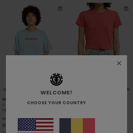
1
7
ORGANIC COTTON
ORGANIC COTTON
WELCOME!
Mushroom W
Yarnhill
CHOOSE YOUR COUNTRY
T-shirt à manches courtes Bleu
T-shirt à manches courtes
Femme
Rouge Femme
55%
55%
35,00 €
30,00 €
15,75 €
13,50 €
BONS PLANS
BONS PLANS