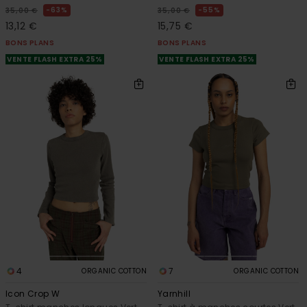
63%
55%
35,00 €
35,00 €
13,12 €
15,75 €
BONS PLANS
BONS PLANS
VENTE FLASH EXTRA 25%
VENTE FLASH EXTRA 25%
4
7
ORGANIC COTTON
ORGANIC COTTON
Icon Crop W
Yarnhill