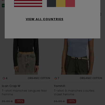
VENTE FLASH EXTRA 25%
VENTE FLASH EXTRA 25%
VIEW ALL COUNTRIES
4
7
ORGANIC COTTON
ORGANIC COTTON
Icon Crop W
Yarnhill
T-shirt manches longues Noir
T-shirt à manches courtes
Femme
Violet Femme
55%
63%
35,00 €
30,00 €