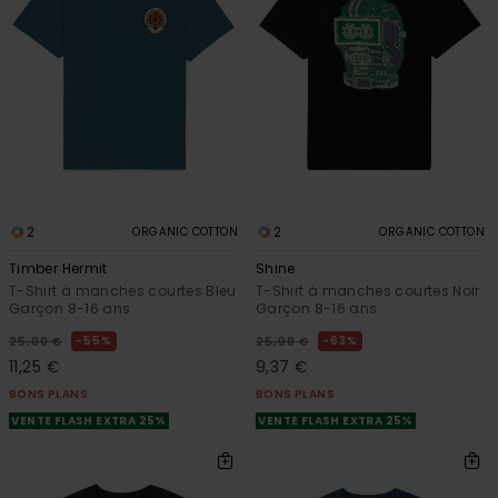
2
2
ORGANIC COTTON
ORGANIC COTTON
Timber Hermit
Shine
T-Shirt à manches courtes Bleu
T-Shirt à manches courtes Noir
Garçon 8-16 ans
Garçon 8-16 ans
55%
63%
25,00 €
25,00 €
11,25 €
9,37 €
BONS PLANS
BONS PLANS
VENTE FLASH EXTRA 25%
VENTE FLASH EXTRA 25%