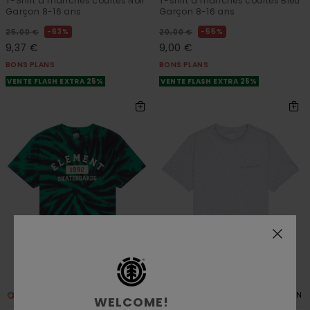
T-Shirt à manches courtes Noir
T-shirt à manches courtes Bleu
Garçon 8-16 ans
Garçon 8-16 ans
63%
55%
25,00 €
20,00 €
9,37 €
9,00 €
BONS PLANS
BONS PLANS
VENTE FLASH EXTRA 25%
VENTE FLASH EXTRA 25%
1
2
ORGANIC COTTON
ORGANIC COTTON
WELCOME!