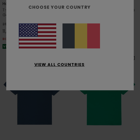
Home Team
Fortune
CHOOSE YOUR COUNTRY
T-Shirt à manches courtes Vert
T-Shirt à manches courtes Gris
Garçon 8-16 ans
Garçon 8-16 ans
55%
63%
25,00 €
25,00 €
11,25 €
9,37 €
BONS PLANS
BONS PLANS
VENTE FLASH EXTRA 25%
VENTE FLASH EXTRA 25%
VIEW ALL COUNTRIES