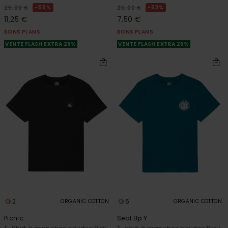
55%
63%
25,00 €
20,00 €
11,25 €
7,50 €
BONS PLANS
BONS PLANS
VENTE FLASH EXTRA 25%
VENTE FLASH EXTRA 25%
2
6
ORGANIC COTTON
ORGANIC COTTON
Picnic
Seal Bp Y