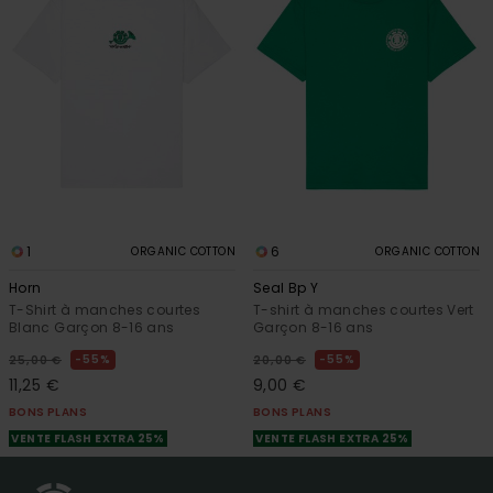
1
6
ORGANIC COTTON
ORGANIC COTTON
Horn
Seal Bp Y
T-Shirt à manches courtes
T-shirt à manches courtes Vert
Blanc Garçon 8-16 ans
Garçon 8-16 ans
55%
55%
25,00 €
20,00 €
11,25 €
9,00 €
BONS PLANS
BONS PLANS
VENTE FLASH EXTRA 25%
VENTE FLASH EXTRA 25%