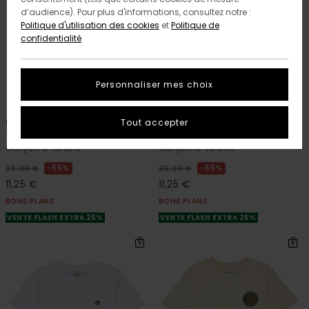
d’audience). Pour plus d'informations, consultez notre :
Politique d'utilisation des cookies
et
Politique de
confidentialité
Personnaliser mes choix
2
2
ORGANIC COTTON
ORGANIC COTTON
Tout accepter
Swamps
Lakeside
T-Shirt à manches courtes Gris
T-Shirt à manches courtes Noir
Garçon 8-16 ans
Garçon 8-16 ans
55%
55%
25,00 €
25,00 €
11,25 €
11,25 €
BONS PLANS
BONS PLANS
VENTE FLASH EXTRA 25%
VENTE FLASH EXTRA 25%