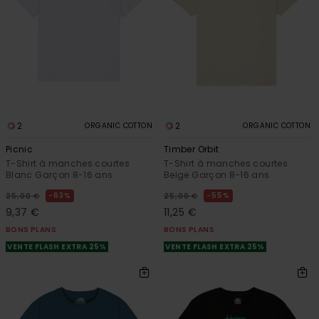
2
2
ORGANIC COTTON
ORGANIC COTTON
Picnic
Timber Orbit
T-Shirt à manches courtes
T-Shirt à manches courtes
Blanc Garçon 8-16 ans
Beige Garçon 8-16 ans
63%
55%
25,00 €
25,00 €
9,37 €
11,25 €
BONS PLANS
BONS PLANS
VENTE FLASH EXTRA 25%
VENTE FLASH EXTRA 25%