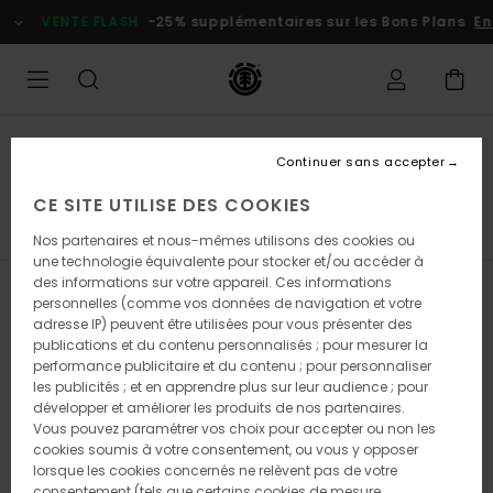
Passez
VENTE FLASH
-25% supplémentaires sur les Bons Plans
En profi
à
la
sélection
de
la
grille
des
Bons Plans Enfant
produits
Continuer sans accepter
T-shirts garçon
CE SITE UTILISE DES COOKIES
T-Shirts Garçon
Chemises Garçon
Sweats Garçon
Nos partenaires et nous-mêmes utilisons des cookies ou
une technologie équivalente pour stocker et/ou accéder à
des informations sur votre appareil. Ces informations
Filtrer & Trier
36
Resultats
personnelles (comme vos données de navigation et votre
adresse IP) peuvent être utilisées pour vous présenter des
Passer
Aller
publications et du contenu personnalisés ; pour mesurer la
aux
a
performance publicitaire et du contenu ; pour personnaliser
critères
trier
les publicités ; et en apprendre plus sur leur audience ; pour
de
par
développer et améliorer les produits de nos partenaires.
filtrage
Vous pouvez paramétrer vos choix pour accepter ou non les
de
cookies soumis à votre consentement, ou vous y opposer
recherche
lorsque les cookies concernés ne relèvent pas de votre
consentement (tels que certains cookies de mesure