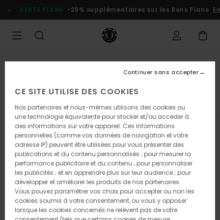
Passez
VENTE FLASH
-25% supplémentaires sur les Bons Plans
En
à
la
sélection
de
la
grille
des
Bons Plans Homme
produits
Continuer sans accepter
Chapeaux & casquettes
CE SITE UTILISE DES COOKIES
s
Chapeaux & Casquettes
Chaussettes
Porte-Monn
Nos partenaires et nous-mêmes utilisons des cookies ou
une technologie équivalente pour stocker et/ou accéder à
des informations sur votre appareil. Ces informations
Filtrer & Trier
23
Resultats
personnelles (comme vos données de navigation et votre
adresse IP) peuvent être utilisées pour vous présenter des
Passer
Aller
publications et du contenu personnalisés ; pour mesurer la
aux
a
performance publicitaire et du contenu ; pour personnaliser
critères
trier
les publicités ; et en apprendre plus sur leur audience ; pour
de
par
développer et améliorer les produits de nos partenaires.
filtrage
Vous pouvez paramétrer vos choix pour accepter ou non les
de
cookies soumis à votre consentement, ou vous y opposer
recherche
lorsque les cookies concernés ne relèvent pas de votre
consentement (tels que certains cookies de mesure