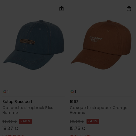
1
1
Setup Baseball
1992
Casquette strapback Bleu
Casquette strapback Orange
Homme
Homme
48%
48%
35,00 €
30,00 €
18,37 €
15,75 €
BONS PLANS
BONS PLANS