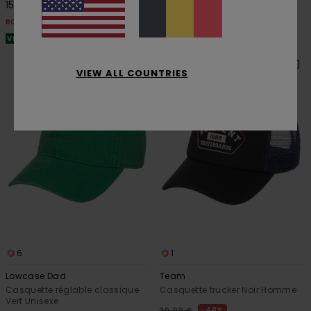
15,75 €
BONS PLANS
BONS PLANS
VENTE FLASH EXTRA 25%
VENTE FLASH EXTRA 25%
VIEW ALL COUNTRIES
6
1
Lowcase Dad
Team
Casquette réglable classique
Casquette trucker Noir Homme
Vert Unisexe
48%
30,00 €