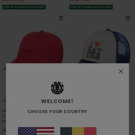
VENTE FLASH EXTRA 25%
VENTE FLASH EXTRA 25%
WELCOME!
6
1
Lowcase Dad
Printable
CHOOSE YOUR COUNTRY
Casquette réglable classique
Casquette trucker Bleu Homme
Rouge Unisexe
63%
25,00 €
48%
30,00 €
9,37 €