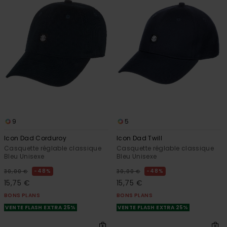
9
5
Icon Dad Corduroy
Icon Dad Twill
Casquette réglable classique
Casquette réglable classique
Bleu Unisexe
Bleu Unisexe
48%
48%
30,00 €
30,00 €
15,75 €
15,75 €
BONS PLANS
BONS PLANS
VENTE FLASH EXTRA 25%
VENTE FLASH EXTRA 25%