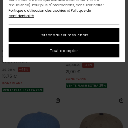
d’audience). Pour plus d'informations, consultez notre :
Politique d'utilisation des cookies
et
Politique de
confidentialité
Personnaliser mes choix
6
1
Tout accepter
Lowcase Dad
Timber
Casquette réglable classique
Casquette Noir Homme
Beige Unisexe
48%
40,00 €
48%
30,00 €
21,00 €
15,75 €
BONS PLANS
BONS PLANS
VENTE FLASH EXTRA 25%
VENTE FLASH EXTRA 25%