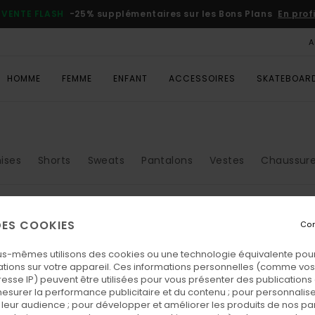
VENTE FLASH
-25% supplémentaires sur les Bons Plans
En prof
A
HOMME
FEMME
ENFANT
ACCESSOIRES
SKATEBOAR
ises
Shorts
Sweats
Pantalons
Vestes
Chaussur
 DES COOKIES
Con
us-mêmes utilisons des cookies ou une technologie équivalente pour
tions sur votre appareil. Ces informations personnelles (comme v
resse IP) peuvent être utilisées pour vous présenter des publications
esurer la performance publicitaire et du contenu ; pour personnaliser 
leur audience ; pour développer et améliorer les produits de nos pa