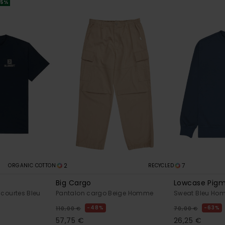
25%
2
7
ORGANIC COTTON
RECYCLED
Big Cargo
Lowcase Pig
courtes Bleu
Pantalon cargo Beige Homme
Sweat Bleu Ho
48%
63%
110,00 €
70,00 €
57,75 €
26,25 €