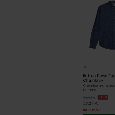
1
Button Down Reg
Chambray
Chemise manches 
Homme
48%
80,00 €
42,00 €
BONS PLANS