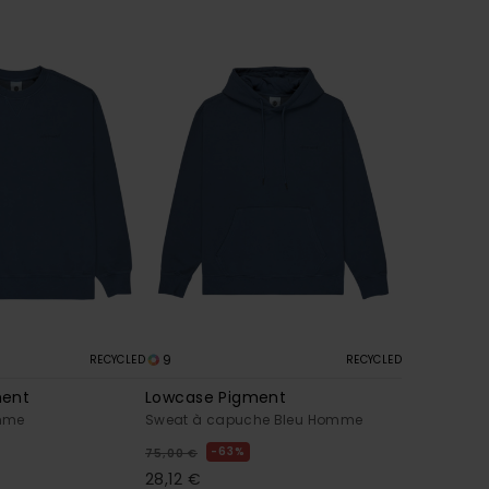
9
RECYCLED
RECYCLED
ment
Lowcase Pigment
mme
Sweat à capuche Bleu Homme
63%
75,00 €
28,12 €