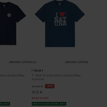
1
ORGANIC COTTON
ORGANIC COTTON
I Heart
es courtes Bleu
T-Shirt à manches courtes Bleu
Homme
63%
35,00 €
13,12 €
BONS PLANS
TRA 25%
VENTE FLASH EXTRA 25%