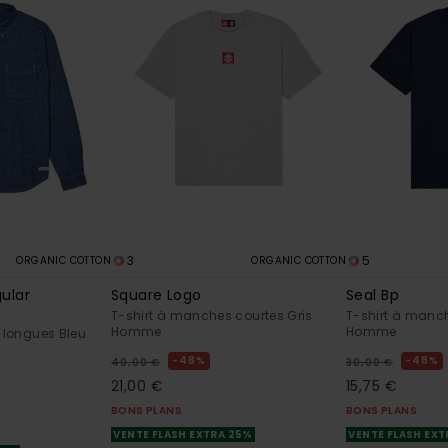
3
5
ORGANIC COTTON
ORGANIC COTTON
ular
Square Logo
Seal Bp
T-shirt à manches courtes Gris
T-shirt à manch
Homme
Homme
longues Bleu
48%
48%
40,00 €
30,00 €
21,00 €
15,75 €
BONS PLANS
BONS PLANS
VENTE FLASH EXTRA 25%
VENTE FLASH EX