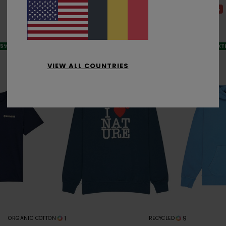
Homme
63%
80,00 €
48%
35,00 €
30,00 €
18,37 €
BONS PLANS
BONS PLANS
25%
VENTE FLASH EX
VENTE FLASH EXTRA 25%
VIEW ALL COUNTRIES
1
9
ORGANIC COTTON
RECYCLED