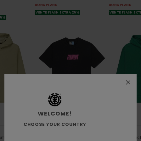
BONS PLANS
BONS PLANS
VENTE FLASH EXTRA 25%
VENTE FLASH EX
25%
WELCOME!
2
2
RECYCLED
ORGANIC COTTON
CHOOSE YOUR COUNTRY
Pool Draining
Lowcase
 Homme
T-Shirt à manches courtes Noir
Sweat à capuc