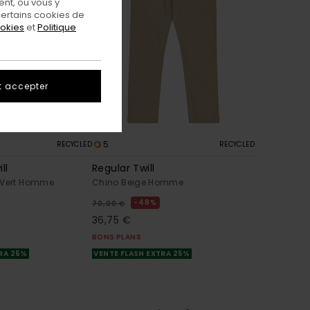
nt, ou vous y
ertains cookies de
ookies
et
Politique
t accepter
5
RECYCLED
RECYCLED
ll
Regular Twill
 Vert Homme
Chino Beige Homme
48%
70,00 €
36,75 €
BONS PLANS
TRA 25%
VENTE FLASH EXTRA 25%