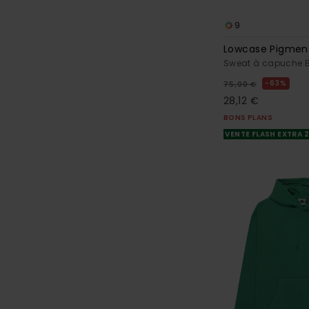
9
Lowcase Pigmen
Sweat à capuche 
63%
75,00 €
28,12 €
BONS PLANS
VENTE FLASH EXTRA 