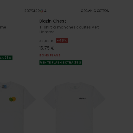
4
RECYCLED
ORGANIC COTTON
Blazin Chest
mme
T-shirt à manches courtes Vert
Homme
48%
30,00 €
15,75 €
BONS PLANS
TRA 25%
VENTE FLASH EXTRA 25%