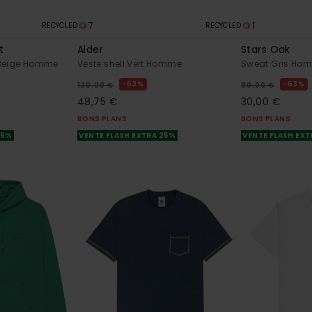
7
1
RECYCLED
RECYCLED
t
Alder
Stars Oak
Beige Homme
Veste shell Vert Homme
Sweat Gris Ho
63%
63%
130,00 €
80,00 €
48,75 €
30,00 €
BONS PLANS
BONS PLANS
25%
VENTE FLASH EXTRA 25%
VENTE FLASH EX