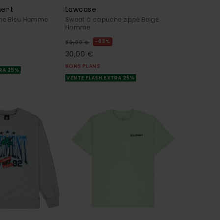
ment
Lowcase
he Bleu Homme
Sweat à capuche zippé Beige
Homme
63%
80,00 €
30,00 €
BONS PLANS
TRA 25%
VENTE FLASH EXTRA 25%