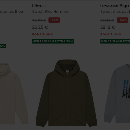
I Heart
Lowcase Pig
courtes Bleu
Sweat Bleu Homme
Sweat à capuc
63%
63%
70,00 €
75,00 €
26,25 €
28,12 €
BONS PLANS
BONS PLANS
VENTE FLASH EXTRA 25%
VENTE FLASH EX
25%