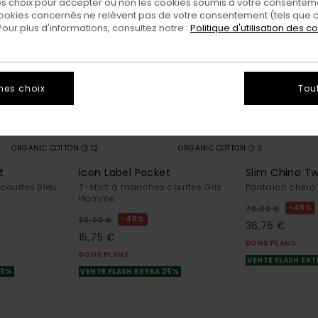
 choix pour accepter ou non les cookies soumis à votre consenteme
ookies concernés ne relèvent pas de votre consentement (tels que c
ur plus d'informations, consultez notre :
Politique d'utilisation des c
mes choix
Tou
12
3
ORGANIC COTTON
ORGANIC COTTON
t
Icon Label Pocket
Slim Chino Twi
courtes Bleu
T-shirt à manches courtes Gris
Pantalon chino
Homme
48%
70,00 €
48%
30,00 €
36,75 €
15,75 €
BONS PLANS
BONS PLANS
VENTE FLASH EX
25%
VENTE FLASH EXTRA 25%