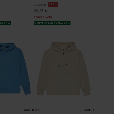
63%
70,00 €
26,25 €
BONS PLANS
TRA 25%
VENTE FLASH EXTRA 25%
2
RECYCLED
RECYCLED