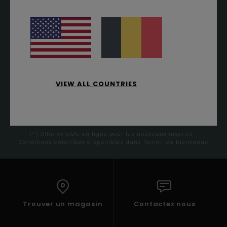
PREMIÈRE COMMANDE*
Abonnez-vous pour recevoir nos dernières actus et nos
offres exclusives.
VIEW ALL COUNTRIES
S'INSCRIRE
(*) Offre valable en ligne pour les nouveaux inscrits -
Conditions détaillées disponibles dans l'email de bienvenue
Trouver un magasin
Contactez nous