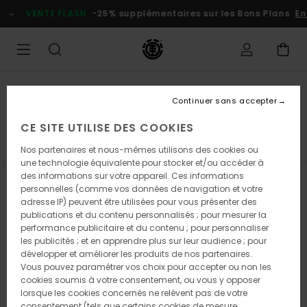
Passez
VENTE FLASH
-25% supplémentaires sur les Bons Plans
En 
à
la
sélection
de
la
grille
des
Bons Plans Enfant
produits
Continuer sans accepter
Accessoires garçon
CE SITE UTILISE DES COOKIES
T-Shirts Garçon
Chemises Garçon
Sweats Garçon
Nos partenaires et nous-mêmes utilisons des cookies ou
une technologie équivalente pour stocker et/ou accéder à
des informations sur votre appareil. Ces informations
Filtrer & Trier
2
Resultats
personnelles (comme vos données de navigation et votre
adresse IP) peuvent être utilisées pour vous présenter des
Passer
Aller
publications et du contenu personnalisés ; pour mesurer la
aux
a
performance publicitaire et du contenu ; pour personnaliser
critères
trier
les publicités ; et en apprendre plus sur leur audience ; pour
de
par
développer et améliorer les produits de nos partenaires.
filtrage
Vous pouvez paramétrer vos choix pour accepter ou non les
de
cookies soumis à votre consentement, ou vous y opposer
recherche
lorsque les cookies concernés ne relèvent pas de votre
consentement (tels que certains cookies de mesure