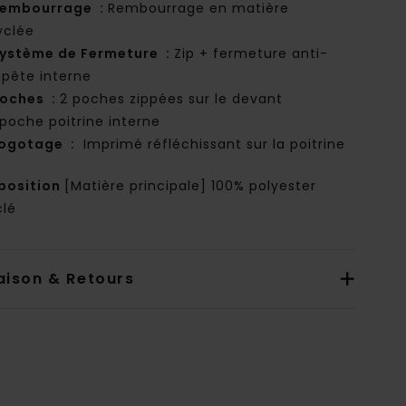
embourrage :
Rembourrage en matière
yclée
ystème de Fermeture :
Zip + fermeture anti-
pête interne
oches :
2 poches zippées sur le devant
 poche poitrine interne
ogotage :
Imprimé réfléchissant sur la poitrine
osition
[Matière principale] 100% polyester
clé
aison & Retours