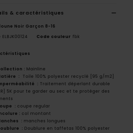
ils & caractéristiques
oune Noir Garçon 8-16
e
ELBJK00124
Code couleur
fbk
ctéristiques
ollection :
Mainline
atière :
Toile 100% polyester recyclé [95 g/m2]
mperméabilité :
Traitement déperlant durable
R] 5K pour te garder au sec et te protéger des
ments
oupe :
coupe regular
ncolure :
col montant
anches :
manches longues
oublure :
Doublure en taffetas 100% polyester