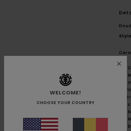
Deta
Doud
Styl
Cara
C
M
I
[DW
WELCOME!
élé
CHOOSE YOUR COUNTRY
c
E
M
D