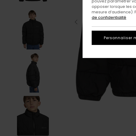
pouvez paramétrer vos
opposer lorsque les c
mesure d’audience). Po
de confidentialité
Personnaliser 