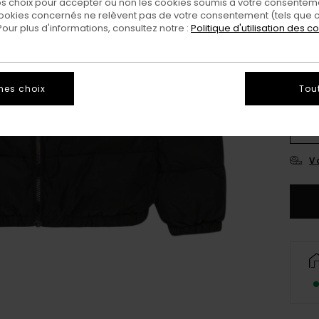
 choix pour accepter ou non les cookies soumis à votre consenteme
Coul
ookies concernés ne relèvent pas de votre consentement (tels que c
ur plus d'informations, consultez notre :
Politique d'utilisation des c
mes choix
Tou
XS/
Vo