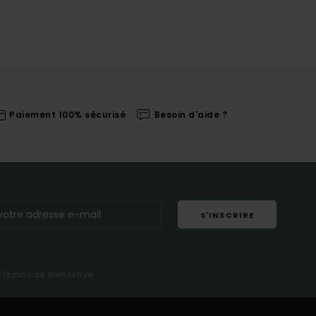
Paiement 100% sécurisé
Besoin d'aide ?
S'INSCRIRE
s l'email de bienvenue