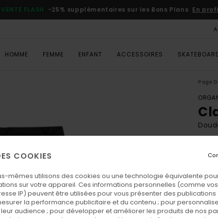
VENTE FLASH
-25% supplémentaires sur les Bons Plans
En prof
A
HOMME
FEMME
ENFANT
ACCESSOIRES
SKATEBOAR
Page D
ORGAN
Cl
Doud
ECO-
 DES COOKIES
Con
120,0
45,
us-mêmes utilisons des cookies ou une technologie équivalente pour
tions sur votre appareil. Ces informations personnelles (comme v
BONS 
resse IP) peuvent être utilisées pour vous présenter des publications
VENTE
esurer la performance publicitaire et du contenu ; pour personnaliser 
leur audience ; pour développer et améliorer les produits de nos pa