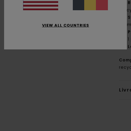
R
rec
S
tem
VIEW ALL COUNTRIES
P
1
L
Comp
recy
Livr