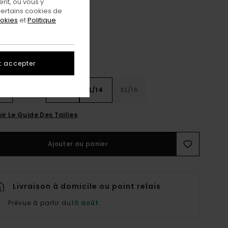
nt, ou vous y
Flint Black
eur
ertains cookies de
ookies
et
Politique
t accepter
8
S/10
M/12
L/14
XL/16
ir Le Guide Des Tailles
Ajouter au panier
Livraison à domicile ou point relais
Prévue à partir du
10 août