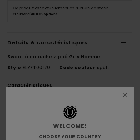
Ce produit est actuellement en rupture de stock.
Trouver d'autres options
Details & caractéristiques
Sweat à capuche zippé Gris Homme
Style
ELYFT00170
Code couleur
sgbh
Caractéristiques
Collection :
Mainline
Matière :
Matière molletonnée brossée avec
40% de polyester, 30% de coton, 30% de coton
WELCOME!
recyclé [280 g/m2]
coupe :
coupe regular
CHOOSE YOUR COUNTRY