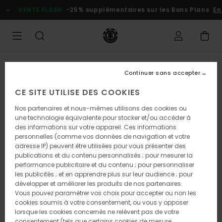
Passer
VENTE FLASH
-25% supplémentaires sur les Bons Plans
En p
à
l'information
sur
le
produit
RUPTURE DE STOCK
Continuer sans accepter
CE SITE UTILISE DES COOKIES
Nos partenaires et nous-mêmes utilisons des cookies ou
une technologie équivalente pour stocker et/ou accéder à
des informations sur votre appareil. Ces informations
personnelles (comme vos données de navigation et votre
adresse IP) peuvent être utilisées pour vous présenter des
publications et du contenu personnalisés ; pour mesurer la
performance publicitaire et du contenu ; pour personnaliser
les publicités ; et en apprendre plus sur leur audience ; pour
développer et améliorer les produits de nos partenaires.
Vous pouvez paramétrer vos choix pour accepter ou non les
cookies soumis à votre consentement, ou vous y opposer
lorsque les cookies concernés ne relèvent pas de votre
consentement (tels que certains cookies de mesure