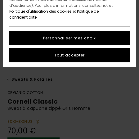
d’audience). Pour plus d'informations, consultez notre :
Politique d'utilisation des cookies
et
Politique de
confidentialité
Personnaliser mes choix
Tout accepter
Sweats & Polaires
ORGANIC COTTON
Cornell Classic
Sweat à capuche zippé Gris Homme
ECO-BONUS
70,00 €