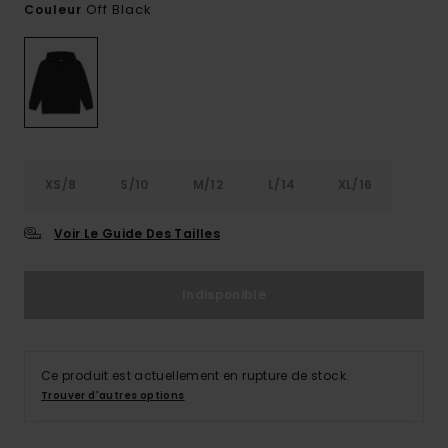
Off Black
Couleur
XS/8
S/10
M/12
L/14
XL/16
Voir Le Guide Des Tailles
Indisponible
Ce produit est actuellement en rupture de stock.
Trouver d'autres options