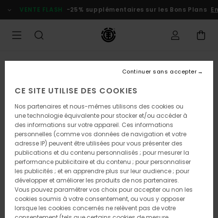
Passer
VENTE FLASH
-25% supplémentaires sur les Bons Plans
En 
à
l'information
sur
le
produit
RUPTURE DE STOCK
Continuer sans accepter
CE SITE UTILISE DES COOKIES
Nos partenaires et nous-mêmes utilisons des cookies ou
une technologie équivalente pour stocker et/ou accéder à
des informations sur votre appareil. Ces informations
personnelles (comme vos données de navigation et votre
adresse IP) peuvent être utilisées pour vous présenter des
publications et du contenu personnalisés ; pour mesurer la
performance publicitaire et du contenu ; pour personnaliser
les publicités ; et en apprendre plus sur leur audience ; pour
développer et améliorer les produits de nos partenaires.
Vous pouvez paramétrer vos choix pour accepter ou non les
cookies soumis à votre consentement, ou vous y opposer
lorsque les cookies concernés ne relèvent pas de votre
consentement (tels que certains cookies de mesure