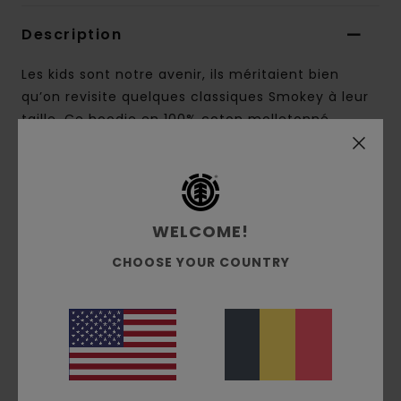
Description
Les kids sont notre avenir, ils méritaient bien
qu’on revisite quelques classiques Smokey à leur
taille. Ce hoodie en 100% coton molletonné
intègre un imprimé d’un ancien poster Smokey
Bear original qui nous rappelle quel est notre rôle
à jouer dans la protection des forêts, des parcs et
des animaux qui y trouvent refuge. Un logo
WELCOME!
Element discret complète le modèle. Element est
fier de s’associer à nouveau à Smokey Bear pour
CHOOSE YOUR COUNTRY
cette collection exclusive avec quelques-unes
des illustrations les plus emblématiques de l’ours
légendaire. Une partie des recettes issues de la
collection sera reversée pour contribuer à la
campagne de prévention de Smokey.