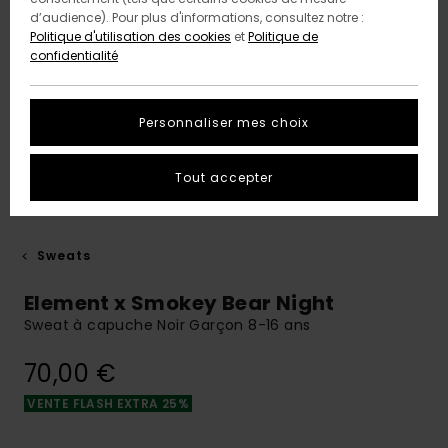
d’audience). Pour plus d'informations, consultez notre :
Politique d'utilisation des cookies
et
Politique de
confidentialité
Personnaliser mes choix
Tout accepter
Sweats
Element x Smokey Bear Night
Sweat à capuche Noir Garçon 8-16 ans
70,00 €
VENTE FLASH EXTRA 25%