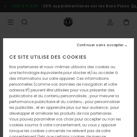
Passer
VENTE FLASH
-25% supplémentaires sur les Bons Plans
En 
à
l'information
sur
le
produit
RUPTURE DE STOCK
Continuer sans accepter
CE SITE UTILISE DES COOKIES
Nos partenaires et nous-mêmes utilisons des cookies ou
une technologie équivalente pour stocker et/ou accéder à
des informations sur votre appareil. Ces informations
personnelles (comme vos données de navigation et votre
adresse IP) peuvent être utilisées pour vous présenter des
publications et du contenu personnalisés ; pour mesurer la
performance publicitaire et du contenu ; pour personnaliser
les publicités ; et en apprendre plus sur leur audience ; pour
développer et améliorer les produits de nos partenaires.
Vous pouvez paramétrer vos choix pour accepter ou non les
cookies soumis à votre consentement, ou vous y opposer
lorsque les cookies concernés ne relèvent pas de votre
consentement (tels que certains cookies de mesure