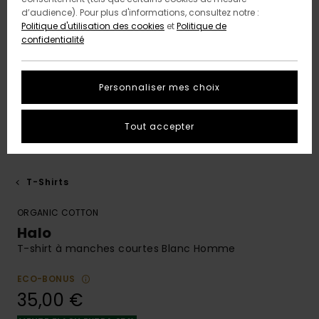
d’audience). Pour plus d'informations, consultez notre :
Politique d'utilisation des cookies
et
Politique de
confidentialité
Personnaliser mes choix
Tout accepter
T-Shirts
ORGANIC COTTON
Halo
T-shirt à manches courtes Blanc Homme
ECO-BONUS
35,00 €