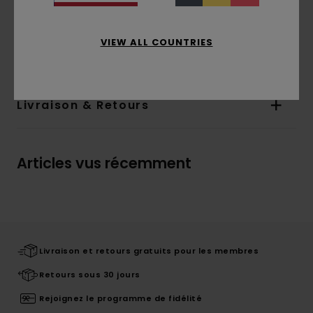
sur la poitrine et dans le dos
Composition
[Matière principale] 100% coton
VIEW ALL COUNTRIES
biologique
Livraison & Retours
Articles vus récemment
Livraison et retours gratuits pour les membres
Retours sous 30 jours
Rejoignez le programme de fidélité