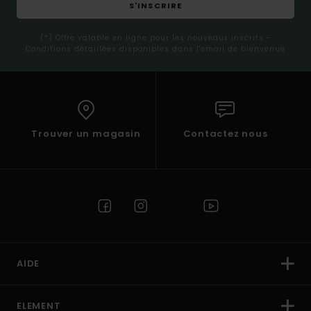
S'INSCRIRE
(*) Offre valable en ligne pour les nouveaux inscrits -
Conditions détaillées disponibles dans l'email de bienvenue
Trouver un magasin
Contactez nous
AIDE
ELEMENT