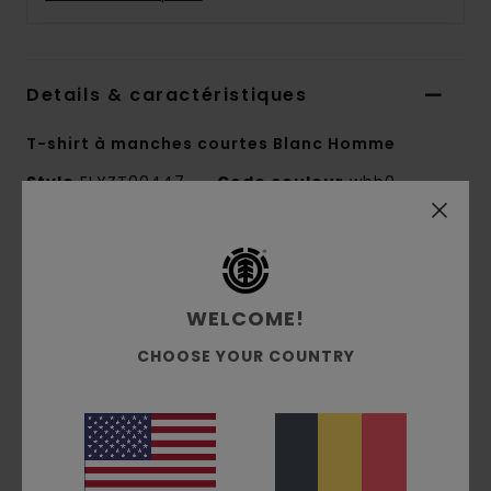
Details & caractéristiques
T-shirt à manches courtes Blanc Homme
Style
ELYZT00447
Code couleur
wbb0
Caractéristiques
Collection :
Mainline
WELCOME!
Matière :
Jersey 100% en coton biologique
CHOOSE YOUR COUNTRY
[180 g/m2]
coupe :
coupe regular
Col :
col rond
Manches :
manches courtes
Logotage :
Imprimé avec encre à base d'eau