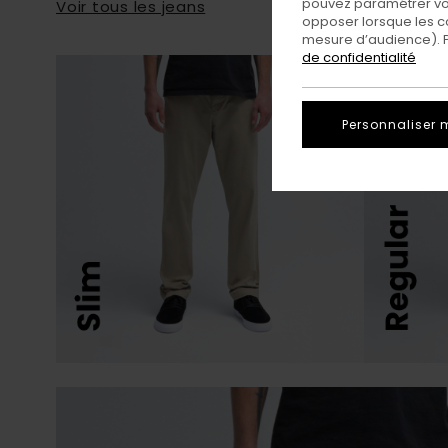
pouvez paramétrer vos
Voir tous les jeans
opposer lorsque les c
mesure d’audience). Po
de confidentialité
Personnaliser 