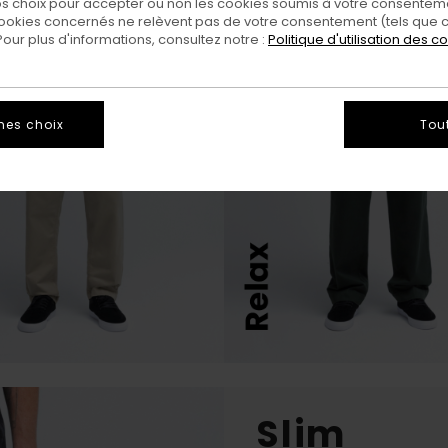
 choix pour accepter ou non les cookies soumis à votre consenteme
ookies concernés ne relèvent pas de votre consentement (tels que c
ur plus d'informations, consultez notre :
Politique d'utilisation des c
mes choix
Tou
Slim