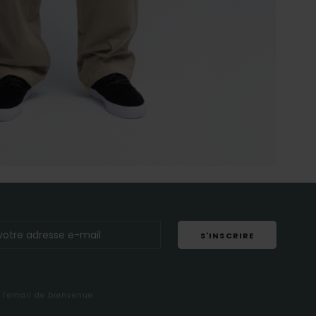
S'INSCRIRE
s l'email de bienvenue