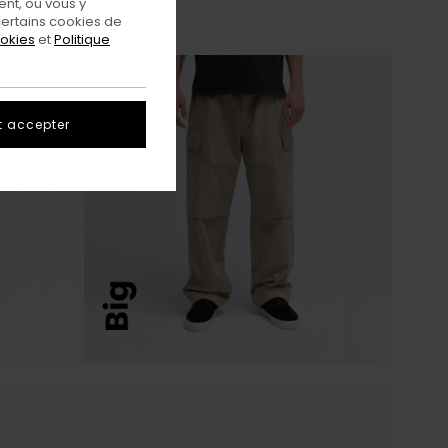
nt, ou vous y
ertains cookies de
ookies
et
Politique
t accepter