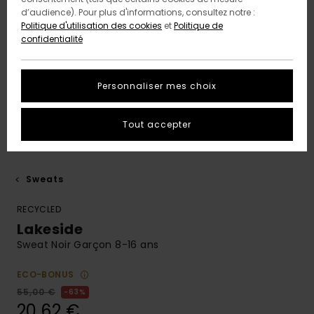
d’audience). Pour plus d'informations, consultez notre :
Politique d'utilisation des cookies
et
Politique de
confidentialité
Personnaliser mes choix
Tout accepter
Sweats
RECYCLED
Lakeside
Sweat Noir Garçon 8-16 ans
ECO-BONUS
55,00 €
63%
20,62 €