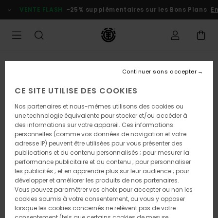
Passer
VENTE FLASH
-25% supplémentaires sur les Bons Plans
En 
à
l'information
sur
le
produit
Continuer sans accepter
CE SITE UTILISE DES COOKIES
Nos partenaires et nous-mêmes utilisons des cookies ou
une technologie équivalente pour stocker et/ou accéder à
des informations sur votre appareil. Ces informations
personnelles (comme vos données de navigation et votre
adresse IP) peuvent être utilisées pour vous présenter des
publications et du contenu personnalisés ; pour mesurer la
performance publicitaire et du contenu ; pour personnaliser
les publicités ; et en apprendre plus sur leur audience ; pour
développer et améliorer les produits de nos partenaires.
Vous pouvez paramétrer vos choix pour accepter ou non les
cookies soumis à votre consentement, ou vous y opposer
lorsque les cookies concernés ne relèvent pas de votre
consentement (tels que certains cookies de mesure