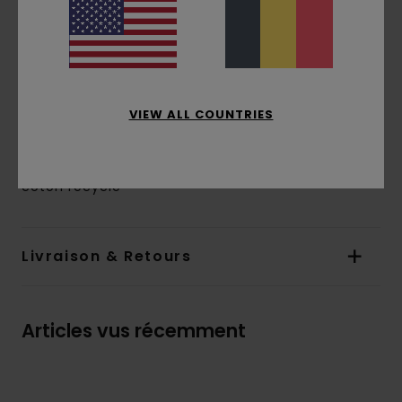
Brossé à l'intérieur
Poches :
poche kangourou
Capuche :
Capuche doublée en jersey de
coton
Impression à base d’eau
VIEW ALL COUNTRIES
Imprimé :
Imprimé poitrine et dos
Composition
[Matière principale] 70% coton, 30%
coton recyclé
Livraison & Retours
Articles vus récemment