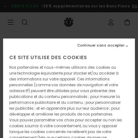
Passer
VENTE FLASH
-25% supplémentaires sur les Bons Plans
En pr
à
l'information
sur
le
produit
Continuer sans accepter
CE SITE UTILISE DES COOKIES
Nos partenaires et nous-mêmes utilisons des cookies ou
une technologie équivalente pour stocker et/ou accéder à
des informations sur votre appareil. Ces informations
personnelles (comme vos données de navigation et votre
adresse IP) peuvent être utilisées pour vous présenter des
publications et du contenu personnalisés ; pour mesurer la
performance publicitaire et du contenu ; pour personnaliser
les publicités ; et en apprendre plus sur leur audience ; pour
développer et améliorer les produits de nos partenaires.
Vous pouvez paramétrer vos choix pour accepter ou non les
cookies soumis à votre consentement, ou vous y opposer
lorsque les cookies concernés ne relèvent pas de votre
consentement (tels que certains cookies de mesure