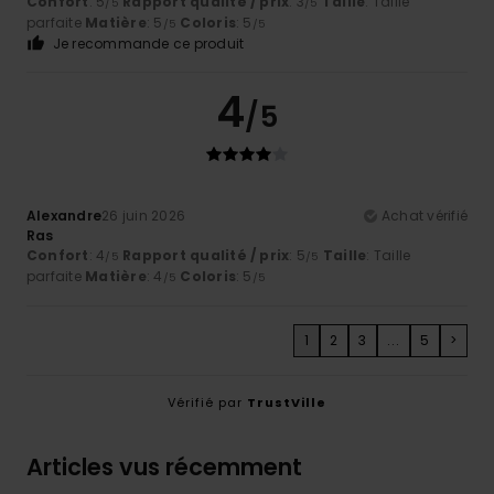
Confort
: 5
Rapport qualité / prix
: 3
Taille
: Taille
/5
/5
parfaite
Matière
: 5
Coloris
: 5
/5
/5
Je recommande ce produit
4
/5
Alexandre
26 juin 2026
Achat vérifié
Ras
Confort
: 4
Rapport qualité / prix
: 5
Taille
: Taille
/5
/5
parfaite
Matière
: 4
Coloris
: 5
/5
/5
1
2
3
...
5
>
Vérifié par
TrustVille
Articles vus récemment