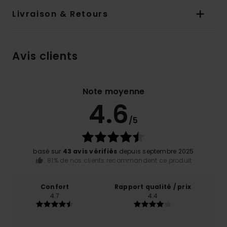
Livraison & Retours
Avis clients
Note moyenne
4.6
/5
basé sur
43 avis vérifiés
depuis septembre 2025
81% de nos clients recommandent ce produit
Confort
Rapport qualité / prix
4.7
4.4