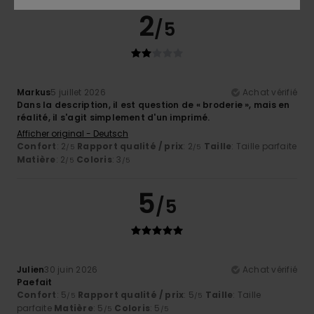
2
/5
Markus
5 juillet 2026
Achat vérifié
Dans la description, il est question de « broderie », mais en
réalité, il s'agit simplement d'un imprimé.
Afficher original - Deutsch
Confort
: 2
Rapport qualité / prix
: 2
Taille
: Taille parfaite
/5
/5
Matière
: 2
Coloris
: 3
/5
/5
5
/5
Julien
30 juin 2026
Achat vérifié
Paefait
Confort
: 5
Rapport qualité / prix
: 5
Taille
: Taille
/5
/5
parfaite
Matière
: 5
Coloris
: 5
/5
/5