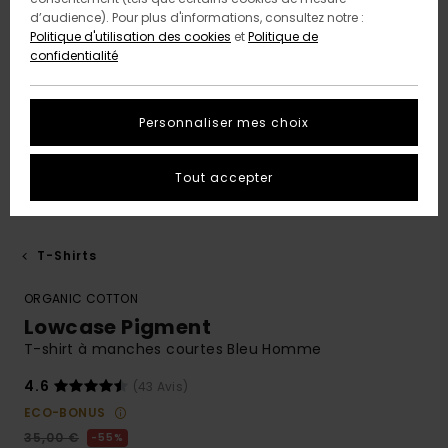
d’audience). Pour plus d'informations, consultez notre :
Politique d'utilisation des cookies
et
Politique de
confidentialité
Personnaliser mes choix
Tout accepter
T-Shirts
ORGANIC COTTON
Lowcase Pigment
T-shirt à manches courtes Bleu Homme
4.6
(43 Avis)
ECO-BONUS
35,00 €
55%