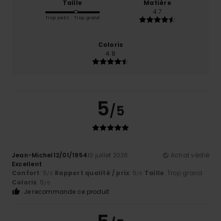
Taille
Matière
4.7
Trop petit
Trop grand
Coloris
4.8
5
/5
Jean-Michel12/01/1954
10 juillet 2026
Achat vérifié
Excellent
Confort
: 5
Rapport qualité / prix
: 5
Taille
: Trop grand
/5
/5
Coloris
: 5
/5
Je recommande ce produit