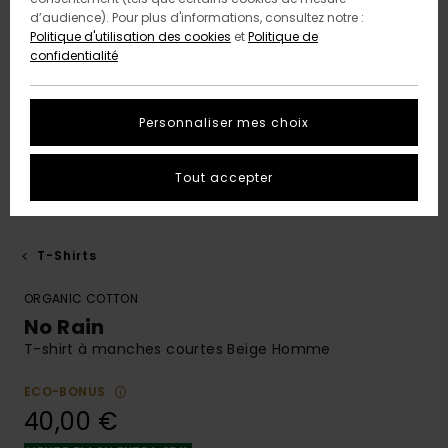
d’audience). Pour plus d'informations, consultez notre :
Politique d'utilisation des cookies
et
Politique de
confidentialité
Personnaliser mes choix
Tout accepter
T-Shirts
ORGANIC COTTON
No Rain
T-shirt à manches courtes Beige Homme
ECO-BONUS
40,00 €