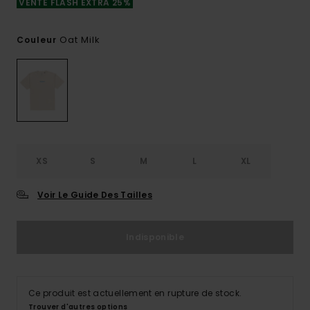
VENTE FLASH EXTRA 25%
Oat Milk
Couleur
XS
S
M
L
XL
Voir Le Guide Des Tailles
Indisponible
Ce produit est actuellement en rupture de stock.
Trouver d'autres options