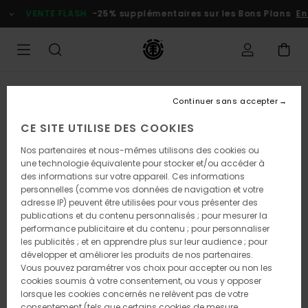
Passer
VENTE FLASH
-25% supplémentaires sur les Bons Plans
En 
à
l'information
sur
le
produit
RUPTURE DE STOCK
Continuer sans accepter
CE SITE UTILISE DES COOKIES
Nos partenaires et nous-mêmes utilisons des cookies ou
une technologie équivalente pour stocker et/ou accéder à
des informations sur votre appareil. Ces informations
personnelles (comme vos données de navigation et votre
adresse IP) peuvent être utilisées pour vous présenter des
publications et du contenu personnalisés ; pour mesurer la
performance publicitaire et du contenu ; pour personnaliser
les publicités ; et en apprendre plus sur leur audience ; pour
développer et améliorer les produits de nos partenaires.
Vous pouvez paramétrer vos choix pour accepter ou non les
cookies soumis à votre consentement, ou vous y opposer
lorsque les cookies concernés ne relèvent pas de votre
consentement (tels que certains cookies de mesure