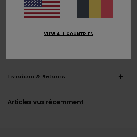
Logo :
imprimé à base d'eau à l'avant et dans
le dos
En raison de la technique d'impression
utilisée, chaque pièce est unique et peut donc
différer de la photo
VIEW ALL COUNTRIES
Composition
[Matière principale] 100% coton
biologique
Livraison & Retours
Articles vus récemment