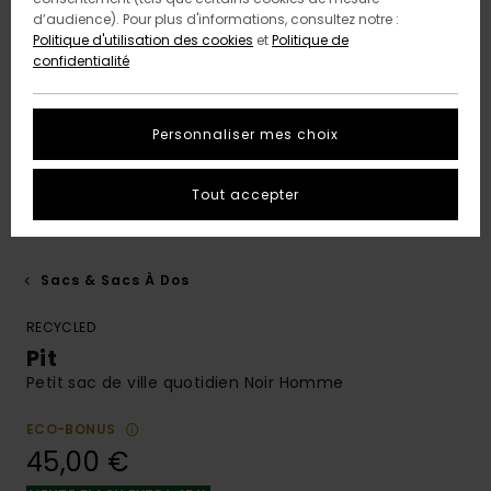
d’audience). Pour plus d'informations, consultez notre :
Politique d'utilisation des cookies
et
Politique de
confidentialité
Personnaliser mes choix
Tout accepter
Sacs & Sacs À Dos
RECYCLED
Pit
Petit sac de ville quotidien Noir Homme
ECO-BONUS
45,00 €