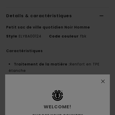
Details & caractéristiques
Petit sac de ville quotidien Noir Homme
Style
ELYBA00124
Code couleur
fbk
Caractéristiques
Traitement de la matière :
Renfort en TPE
étanche
Conscious by Nature :
polyester recyclé
Matière :
polyester recyclé
Tissu sergé
Grammage:
600T, 312 g/m2
Compartiments :
1 compartiment principal, 2
WELCOME!
poches avant et arrière zippées, 1 poche latérale