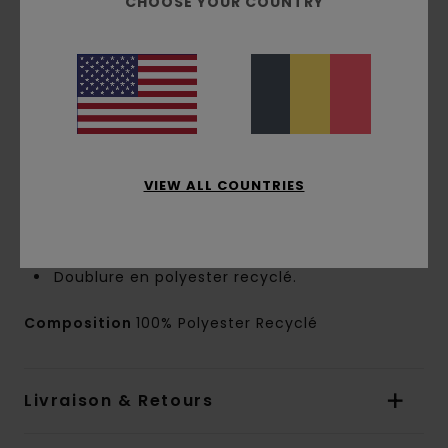
CHOOSE YOUR COUNTRY
Dimensions :
19 cm (H) x 11.5 cm (W) x 3 cm
(D)
Compartiment principal en polyester résistant
600D
Bandoulière réglable et amovible
Pochette pour smartphone avec crochets et
boucles à l'avant
Compartiment arrière zippé
VIEW ALL COUNTRIES
Poche zippée verticale
Tirettes mouchetées en polyester
Logotage par sérigraphie 3D HD
Doublure en polyester recyclé.
Composition
100% Polyester Recyclé
Livraison & Retours