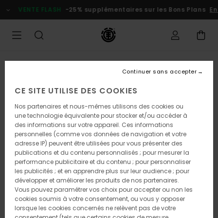
Passer
VENTE FLASH
-25% supplémentaires sur les Bons Plans
En p
à
l'information
sur
le
produit
RUPTURE DE STOCK
Continuer sans accepter
CE SITE UTILISE DES COOKIES
Nos partenaires et nous-mêmes utilisons des cookies ou
une technologie équivalente pour stocker et/ou accéder à
des informations sur votre appareil. Ces informations
personnelles (comme vos données de navigation et votre
adresse IP) peuvent être utilisées pour vous présenter des
publications et du contenu personnalisés ; pour mesurer la
performance publicitaire et du contenu ; pour personnaliser
les publicités ; et en apprendre plus sur leur audience ; pour
développer et améliorer les produits de nos partenaires.
Vous pouvez paramétrer vos choix pour accepter ou non les
cookies soumis à votre consentement, ou vous y opposer
lorsque les cookies concernés ne relèvent pas de votre
consentement (tels que certains cookies de mesure