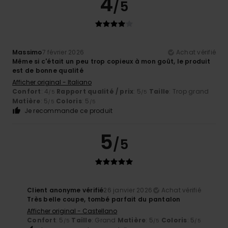
4
/5
Massimo
7 février 2026
Achat vérifié
Même si c'était un peu trop copieux à mon goût, le produit
est de bonne qualité
Afficher original - Italiano
Confort
: 4
Rapport qualité / prix
: 5
Taille
: Trop grand
/5
/5
Matière
: 5
Coloris
: 5
/5
/5
Je recommande ce produit
5
/5
Client anonyme vérifié
26 janvier 2026
Achat vérifié
Très belle coupe, tombé parfait du pantalon
Afficher original - Castellano
Confort
: 5
Taille
: Grand
Matière
: 5
Coloris
: 5
/5
/5
/5