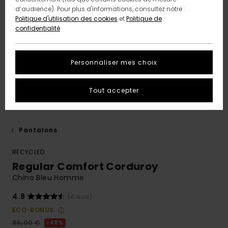
d’audience). Pour plus d'informations, consultez notre :
Politique d'utilisation des cookies
et
Politique de
confidentialité
Personnaliser mes choix
Tout accepter
Pantalons
RECYCLED
Regular Comfort Corduroy
Chino Bleu Homme
4.8
(4 Avis)
ECO-BONUS
85,00 €
48%