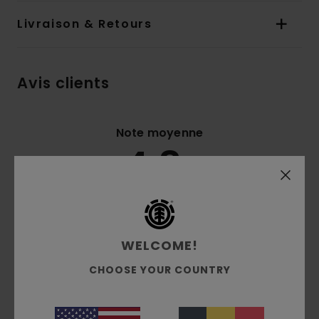
Livraison & Retours
Avis clients
Note moyenne
4.8
/5
basé sur
4 avis vérifiés
depuis janvier 2026
100% de nos clients recommandent ce produit
WELCOME!
Confort
Rapport qualité / prix
CHOOSE YOUR COUNTRY
4.8
4.7