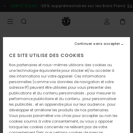
Passer
VENTE FLASH
-25% supplémentaires sur les Bons Plans
En p
à
l'information
sur
le
produit
Continuer sans accepter
CE SITE UTILISE DES COOKIES
Nos partenaires et nous-mêmes utilisons des cookies ou
une technologie équivalente pour stocker et/ou accéder à
des informations sur votre appareil. Ces informations
personnelles (comme vos données de navigation et votre
adresse IP) peuvent être utilisées pour vous présenter des
publications et du contenu personnalisés ; pour mesurer la
performance publicitaire et du contenu ; pour personnaliser
les publicités ; et en apprendre plus sur leur audience ; pour
développer et améliorer les produits de nos partenaires.
Vous pouvez paramétrer vos choix pour accepter ou non les
cookies soumis à votre consentement, ou vous y opposer
lorsque les cookies concernés ne relèvent pas de votre
consentement (tels que certains cookies de mesure