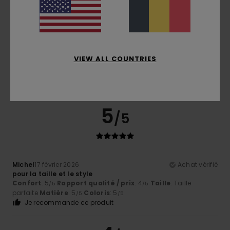
Taille
Matière
5.0
Trop petit
Trop grand
Coloris
VIEW ALL COUNTRIES
5.0
5
/5
Michel
17 février 2026
Achat vérifié
pour la taille et le style
Confort
: 5
Rapport qualité / prix
: 4
Taille
: Taille
/5
/5
parfaite
Matière
: 5
Coloris
: 5
/5
/5
Je recommande ce produit