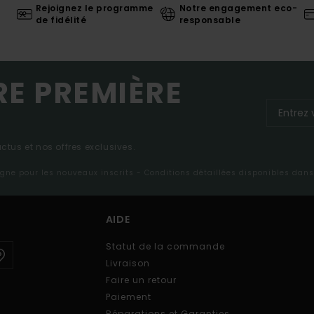
Rejoignez le programme
Notre engagement eco-
de fidélité
responsable
RE PREMIÈRE
tus et nos offres exclusives.
ligne pour les nouveaux inscrits - Conditions détaillées disponibles dan
AIDE
Statut de la commande
Livraison
Faire un retour
Paiement
Réparations et Garanties