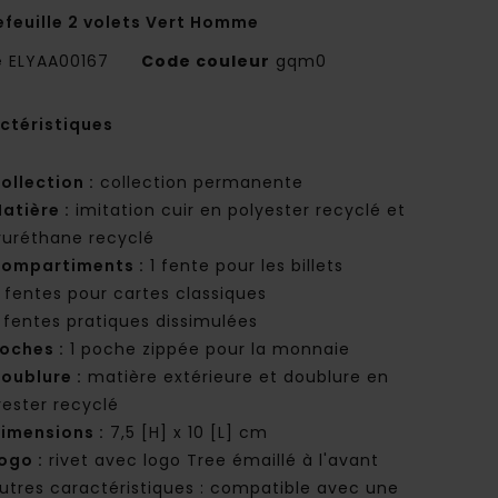
efeuille 2 volets Vert Homme
e
ELYAA00167
Code couleur
gqm0
ctéristiques
ollection :
collection permanente
atière :
imitation cuir en polyester recyclé et
yuréthane recyclé
ompartiments :
1 fente pour les billets
 fentes pour cartes classiques
 fentes pratiques dissimulées
oches :
1 poche zippée pour la monnaie
oublure :
matière extérieure et doublure en
yester recyclé
imensions :
7,5 [H] x 10 [L] cm
ogo :
rivet avec logo Tree émaillé à l'avant
utres caractéristiques : compatible avec une