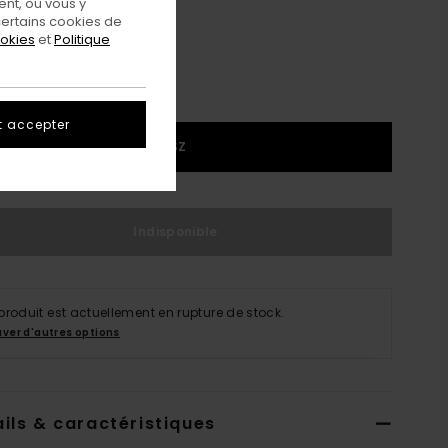
nt, ou vous y
ertains cookies de
ookies
et
Politique
t accepter
1SZ
Indisponible
produit est actuellement en rupture de stock.
uver d'autres options
ils & caractéristiques