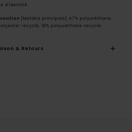
te d'identité
osition
[Matière principale] 47% polyuréthane,
polyester recyclé, 18% polyuréthane recyclé
aison & Retours