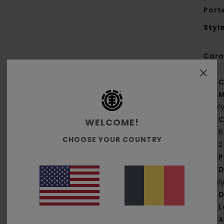
Port
Styl
Cara
C
M
pol
C
WELCOME!
6
CHOOSE YOUR COUNTRY
2
P
D
pol
D
L
A