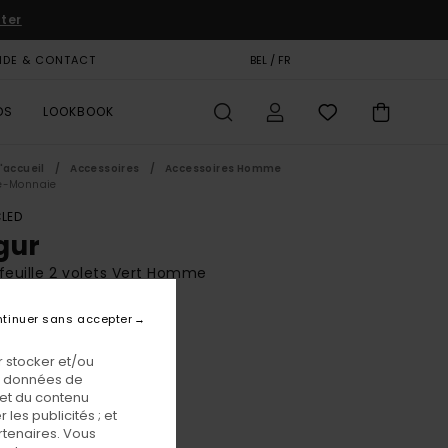
iter
IDE & CONTACT
CARTE CADEAU
BEL / FR
MAGASINS
DS
LOOKBOOK
'accueil
Accessoires
Accessoires Homme
e-Monnaie
LED
gur
feuille 2 volets Vert Homme
BONUS
tinuer sans accepter
00 €
 stocker et/ou
 FLASH EXTRA 25%
os données de
 et du contenu
les publicités ; et
Beetle
eur
rtenaires. Vous