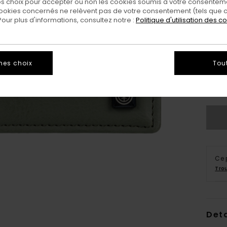
 choix pour accepter ou non les cookies soumis à votre consenteme
ookies concernés ne relèvent pas de votre consentement (tels que c
ur plus d'informations, consultez notre :
Politique d'utilisation des c
mes choix
Tou
Ce 
Tro
Deta