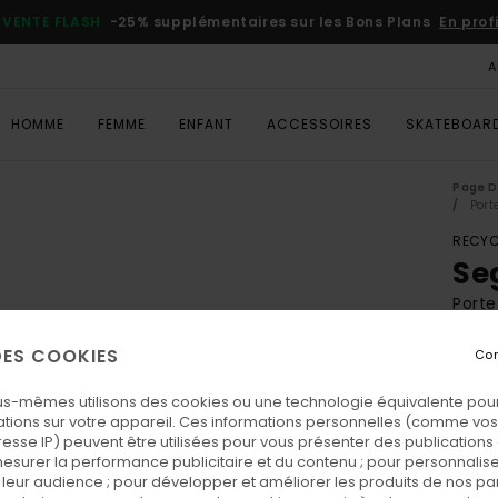
VENTE FLASH
-25% supplémentaires sur les Bons Plans
En prof
A
HOMME
FEMME
ENFANT
ACCESSOIRES
SKATEBOAR
Page D
Port
RECYC
Se
Porte
ECO-
 DES COOKIES
Con
25,
us-mêmes utilisons des cookies ou une technologie équivalente pour
VENTE
tions sur votre appareil. Ces informations personnelles (comme v
resse IP) peuvent être utilisées pour vous présenter des publications
esurer la performance publicitaire et du contenu ; pour personnaliser 
Coul
leur audience ; pour développer et améliorer les produits de nos pa