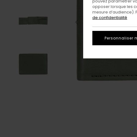
pouvez paramétrer vos
opposer lorsque les c
mesure d’audience). Po
de confidentialité
Personnaliser 