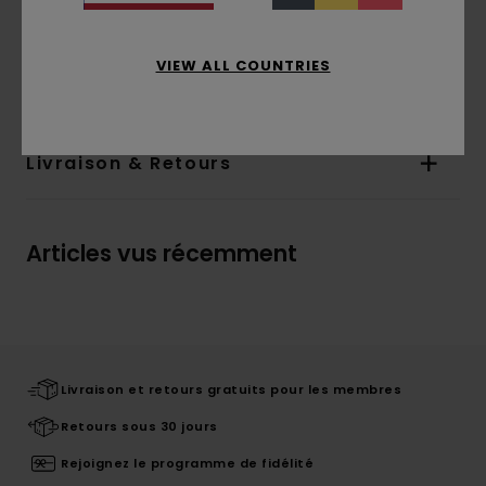
à l'avant et à l'arrière
Composition
[Matière principale] 100% coton
VIEW ALL COUNTRIES
biologique
Livraison & Retours
Articles vus récemment
Livraison et retours gratuits pour les membres
Retours sous 30 jours
Rejoignez le programme de fidélité