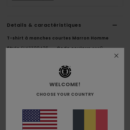
Details & caractéristiques
T-shirt à manches courtes Marron Homme
Style
ELYZT00426
Code couleur
csc0
Caractéristiques
Collection :
Mainline
WELCOME!
Matière :
Jersey 100% en coton biologique
CHOOSE YOUR COUNTRY
[180 g/m2]
coupe :
coupe regular
Col :
col rond
Manches :
manches courtes
Logotage :
Imprimé avec encre à base d'eau