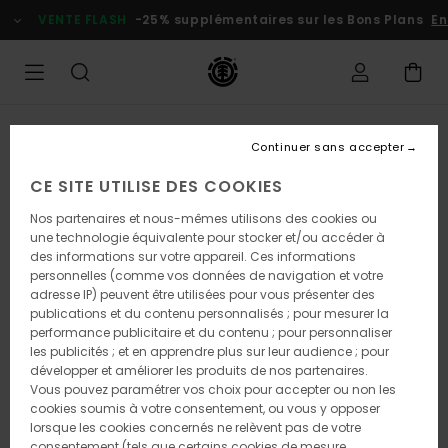
Passer
VENTE FLASH
-25% supplémentaires sur les Bons Plans
En 
à
l'information
sur
le
produit
RUPTURE DE STOCK
Continuer sans accepter
CE SITE UTILISE DES COOKIES
Nos partenaires et nous-mêmes utilisons des cookies ou
une technologie équivalente pour stocker et/ou accéder à
des informations sur votre appareil. Ces informations
personnelles (comme vos données de navigation et votre
adresse IP) peuvent être utilisées pour vous présenter des
publications et du contenu personnalisés ; pour mesurer la
performance publicitaire et du contenu ; pour personnaliser
les publicités ; et en apprendre plus sur leur audience ; pour
développer et améliorer les produits de nos partenaires.
Vous pouvez paramétrer vos choix pour accepter ou non les
cookies soumis à votre consentement, ou vous y opposer
lorsque les cookies concernés ne relèvent pas de votre
consentement (tels que certains cookies de mesure