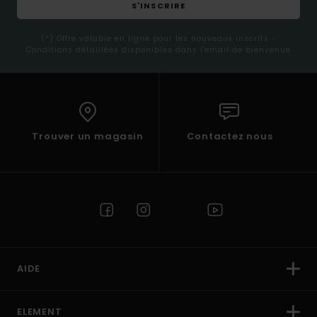
S'INSCRIRE
(*) Offre valable en ligne pour les nouveaux inscrits -
Conditions détaillées disponibles dans l'email de bienvenue
Trouver un magasin
Contactez nous
AIDE
ELEMENT