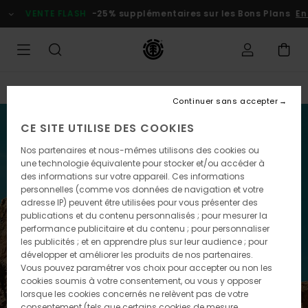
VENTE FLASH
-25% supplémentaires sur les Bons Plans
En 
Offre Spéciale
Continuer sans accepter
CE SITE UTILISE DES COOKIES
Nos partenaires et nous-mêmes utilisons des cookies ou
une technologie équivalente pour stocker et/ou accéder à
des informations sur votre appareil. Ces informations
SINGLES
personnelles (comme vos données de navigation et votre
adresse IP) peuvent être utilisées pour vous présenter des
DAY
publications et du contenu personnalisés ; pour mesurer la
performance publicitaire et du contenu ; pour personnaliser
les publicités ; et en apprendre plus sur leur audience ; pour
développer et améliorer les produits de nos partenaires.
Vous pouvez paramétrer vos choix pour accepter ou non les
cookies soumis à votre consentement, ou vous y opposer
lorsque les cookies concernés ne relèvent pas de votre
consentement (tels que certains cookies de mesure