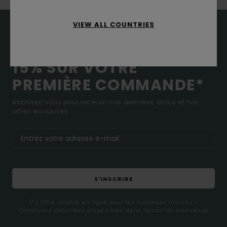
VIEW ALL COUNTRIES
15% SUR VOTRE
PREMIÈRE COMMANDE*
Abonnez-vous pour recevoir nos dernières actus et nos
offres exclusives.
S'INSCRIRE
(*) Offre valable en ligne pour les nouveaux inscrits -
Conditions détaillées disponibles dans l'email de bienvenue