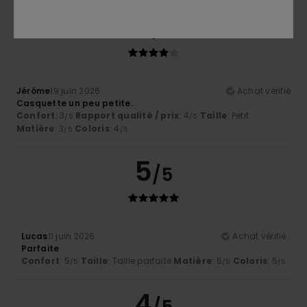
4
/5
Jérôme
19 juin 2026
Achat vérifié
Casquette un peu petite.
Confort
: 3
Rapport qualité / prix
: 4
Taille
: Petit
/5
/5
Matière
: 3
Coloris
: 4
/5
/5
5
/5
Lucas
11 juin 2026
Achat vérifié
Parfaite
Confort
: 5
Taille
: Taille parfaite
Matière
: 5
Coloris
: 5
/5
/5
/5
4