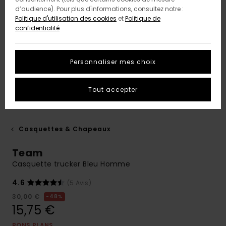
d’audience). Pour plus d'informations, consultez notre :
Politique d'utilisation des cookies
et
Politique de
confidentialité
Personnaliser mes choix
Tout accepter
Casquettes & Chapeaux
Team
Casquette trucker Bleu Homme
4.6
(5 Avis)
30,00 €
48%
15,75 €
BONS PLANS