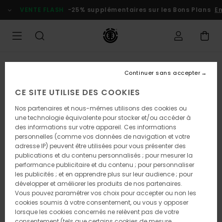
Passer
VENTE FLASH
-25% supplémentaires sur les Bons Plans
En
à
l'information
sur
le
produit
Continuer sans accepter
CE SITE UTILISE DES COOKIES
Nos partenaires et nous-mêmes utilisons des cookies ou
une technologie équivalente pour stocker et/ou accéder à
des informations sur votre appareil. Ces informations
personnelles (comme vos données de navigation et votre
adresse IP) peuvent être utilisées pour vous présenter des
publications et du contenu personnalisés ; pour mesurer la
performance publicitaire et du contenu ; pour personnaliser
les publicités ; et en apprendre plus sur leur audience ; pour
développer et améliorer les produits de nos partenaires.
Vous pouvez paramétrer vos choix pour accepter ou non les
cookies soumis à votre consentement, ou vous y opposer
lorsque les cookies concernés ne relèvent pas de votre
consentement (tels que certains cookies de mesure