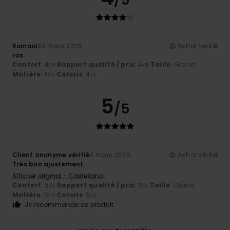
/5
Romain
30 mars 2026
Achat vérifié
ras
Confort
: 4
Rapport qualité / prix
: 4
Taille
: Grand
/5
/5
Matière
: 4
Coloris
: 4
/5
/5
5
/5
Client anonyme vérifié
4 mars 2026
Achat vérifié
Très bon ajustement.
Afficher original - Castellano
Confort
: 5
Rapport qualité / prix
: 3
Taille
: Grand
/5
/5
Matière
: 5
Coloris
: 5
/5
/5
Je recommande ce produit