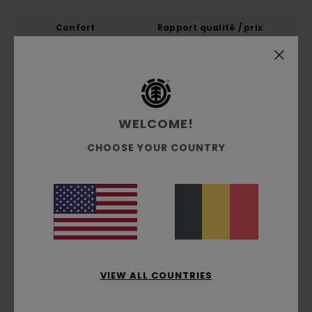
Confort
Rapport qualité / prix
5.0
4.8
Taille
Matière
5.0
Trop petit
Trop grand
WELCOME!
Coloris
CHOOSE YOUR COUNTRY
5.0
5
/5
VIEW ALL COUNTRIES
Philippe
23 juin 2026
Achat vérifié