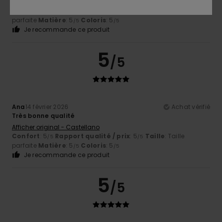
Design sympa
Confort
: 5
Rapport qualité / prix
: 4
Taille
: Taille
/5
/5
parfaite
Matière
: 5
Coloris
: 5
/5
/5
Je recommande ce produit
5
/5
Ana
14 février 2026
Achat vérifié
Très bonne qualité
Afficher original - Castellano
Confort
: 5
Rapport qualité / prix
: 5
Taille
: Taille
/5
/5
parfaite
Matière
: 5
Coloris
: 5
/5
/5
Je recommande ce produit
5
/5