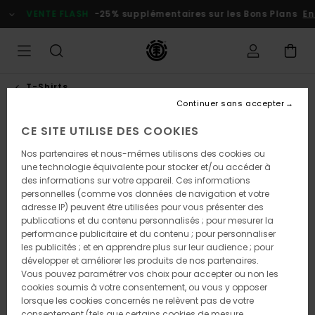
Passer
VENTE FLASH
-25% supplémentaires sur les Bons Plans
En p
à
l'information
sur
le
produit
T-Shirts
Continuer sans accepter
CE SITE UTILISE DES COOKIES
RUPTURE DE STOCK
Nos partenaires et nous-mêmes utilisons des cookies ou
une technologie équivalente pour stocker et/ou accéder à
des informations sur votre appareil. Ces informations
personnelles (comme vos données de navigation et votre
adresse IP) peuvent être utilisées pour vous présenter des
publications et du contenu personnalisés ; pour mesurer la
performance publicitaire et du contenu ; pour personnaliser
les publicités ; et en apprendre plus sur leur audience ; pour
développer et améliorer les produits de nos partenaires.
Vous pouvez paramétrer vos choix pour accepter ou non les
cookies soumis à votre consentement, ou vous y opposer
lorsque les cookies concernés ne relèvent pas de votre
consentement (tels que certains cookies de mesure