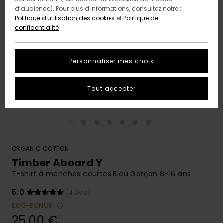
d’audience). Pour plus d'informations, consultez notre :
Politique d'utilisation des cookies
et
Politique de
confidentialité
Personnaliser mes choix
Tout accepter
ORGANIC COTTON
Timber Aboard Y
T-shirt à manches courtes Bleu Garçon 8-16 ans
5.0
(4 Avis)
ECO-BONUS
25,00 €