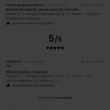
Client anonyme vérifié
27 janvier 2026
Achat vérifié
Matière de qualité, dessin qui plaît à un ado
Confort
: 5
Rapport qualité / prix
: 5
Taille
: Trop grand
/5
/5
Matière
: 5
Coloris
: 5
/5
/5
Je recommande ce produit
5
/5
Christine
16 janvier 2026
Achat vérifié
Oui
Afficher original - Português
Confort
: 5
Rapport qualité / prix
: 5
Taille
: Taille
/5
/5
parfaite
Matière
: 5
Coloris
: 5
/5
/5
Je recommande ce produit
Vérifié par
TrustVille