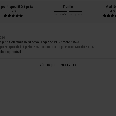
port qualité / prix
Taille
Matiè
5.0
4.0
Trop petit
Trop grand
2026
e print en was in promo. Top tshirt vr maar 15€
ort qualité / prix
: 5
Taille
: Taille parfaite
Matière
: 4
/5
/5
e ce produit
Vérifié par
TrustVille