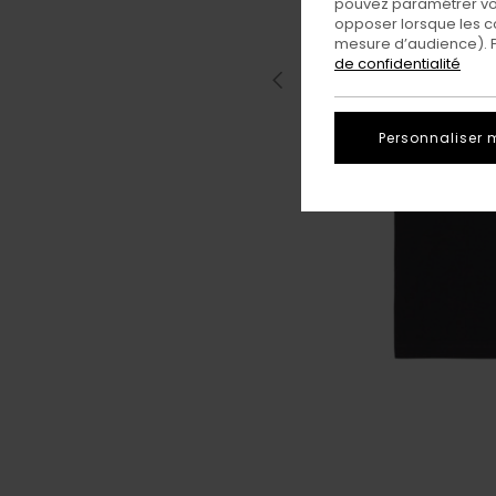
pouvez paramétrer vos
opposer lorsque les c
mesure d’audience). Po
de confidentialité
Personnaliser 