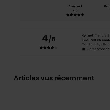
Confort
Rap
5.0
4
Kenneth
11 mars 
/5
Kwaliteit en cool
Confort
: 5
Rapp
/5
Je recommand
Articles vus récemment