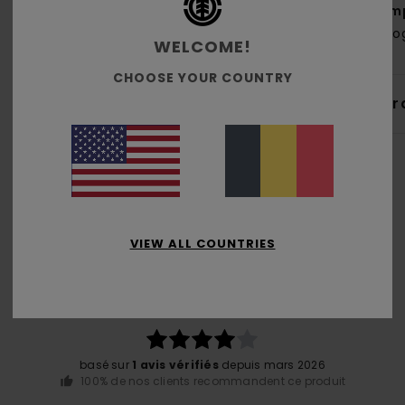
Comp
Biolo
WELCOME!
CHOOSE YOUR COUNTRY
Livr
VIEW ALL COUNTRIES
Note moyenne
4.0
/5
basé sur
1 avis vérifiés
depuis mars 2026
100% de nos clients recommandent ce produit