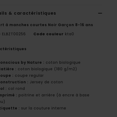
ils & caractéristiques
irt à manches courtes Noir Garçon 8-16 ans
e
ELBZT00256
Code couleur
kta0
ctéristiques
onscious by Nature :
coton biologique
atière :
coton biologique (180 g/m2)
oupe :
coupe regular
onstruction :
Jersey de coton
ol :
col rond
mprimé :
poitrine et arrière (à encre à base
au)
tiquette :
sur la couture interne