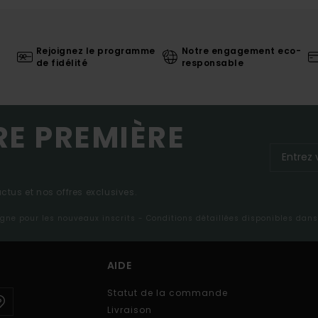
Rejoignez le programme
Notre engagement eco-
de fidélité
responsable
RE PREMIÈRE
tus et nos offres exclusives.
ligne pour les nouveaux inscrits - Conditions détaillées disponibles dan
AIDE
Statut de la commande
Livraison