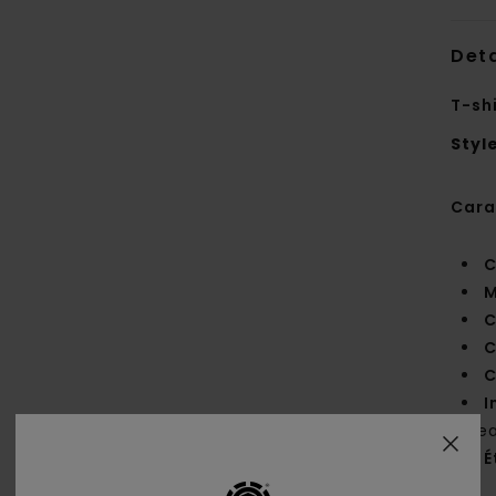
Deta
T-sh
Styl
Cara
C
M
C
C
C
I
d'e
É