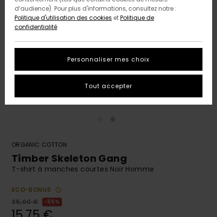
d’audience). Pour plus d'informations, consultez notre :
Politique d'utilisation des cookies
et
Politique de
confidentialité
Personnaliser mes choix
Tout accepter
ORGANIC COTTON
Timber Skeleton Gang
T-shirt à manches courtes Noir Homme
ECO-BONUS
35,00 €
55%
15,75 €