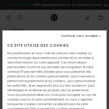
Passer
VENTE FLASH
-25% supplémentaires sur les Bons Plans
En p
à
l'information
sur
le
produit
T-Shirts
Continuer sans accepter
CE SITE UTILISE DES COOKIES
Nos partenaires et nous-mêmes utilisons des cookies ou
une technologie équivalente pour stocker et/ou accéder à
des informations sur votre appareil. Ces informations
personnelles (comme vos données de navigation et votre
adresse IP) peuvent être utilisées pour vous présenter des
publications et du contenu personnalisés ; pour mesurer la
performance publicitaire et du contenu ; pour personnaliser
les publicités ; et en apprendre plus sur leur audience ; pour
développer et améliorer les produits de nos partenaires.
Vous pouvez paramétrer vos choix pour accepter ou non les
cookies soumis à votre consentement, ou vous y opposer
lorsque les cookies concernés ne relèvent pas de votre
consentement (tels que certains cookies de mesure