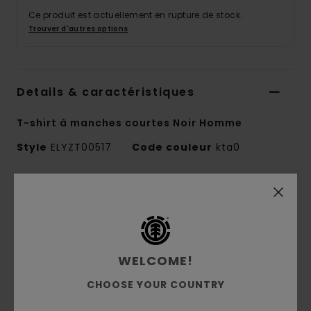
Ce produit est actuellement en rupture de stock.
Trouver d'autres options
Details & caractéristiques
T-shirt à manches courtes Noir Homme
Style
ELYZT00517
Code couleur
kta0
Caractéristiques
Collection :
Element x Timber
Matière :
Jersey 100% en coton biologique
[180 g/m2]
WELCOME!
Conscious by Nature :
coton biologique
CHOOSE YOUR COUNTRY
coupe :
coupe regular
Col :
col rond