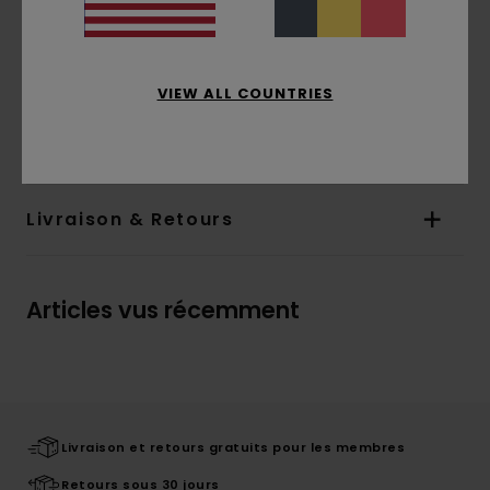
intégrale
Poches :
poches sur le côté
Logotage :
Étiquette logotée sur la poitrine
VIEW ALL COUNTRIES
Composition
[Matière principale] 100% polyester
recyclé
Livraison & Retours
Articles vus récemment
Livraison et retours gratuits pour les membres
Retours sous 30 jours