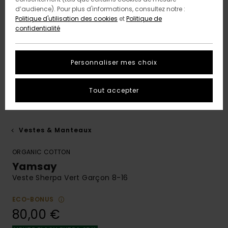
d’audience). Pour plus d'informations, consultez notre :
Politique d'utilisation des cookies
et
Politique de
confidentialité
Personnaliser mes choix
Tout accepter
Vestes & Manteaux
ORGANIC COTTON
Yamsay
Veste Sherpa Vert Garçon 8-16
ECO-BONUS
80,00 €