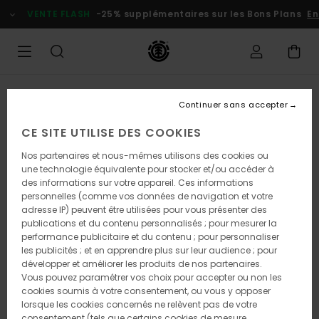
Passer
VENTE FLASH
-25% supplémentaires sur les Bons Plans
En 
à
l'information
sur
le
produit
RUPTURE DE STOCK
Continuer sans accepter
CE SITE UTILISE DES COOKIES
Nos partenaires et nous-mêmes utilisons des cookies ou
une technologie équivalente pour stocker et/ou accéder à
des informations sur votre appareil. Ces informations
personnelles (comme vos données de navigation et votre
adresse IP) peuvent être utilisées pour vous présenter des
publications et du contenu personnalisés ; pour mesurer la
performance publicitaire et du contenu ; pour personnaliser
les publicités ; et en apprendre plus sur leur audience ; pour
développer et améliorer les produits de nos partenaires.
Vous pouvez paramétrer vos choix pour accepter ou non les
cookies soumis à votre consentement, ou vous y opposer
lorsque les cookies concernés ne relèvent pas de votre
consentement (tels que certains cookies de mesure