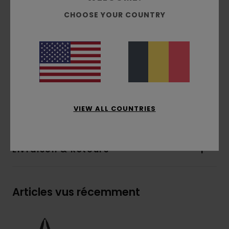
Fond renforcé en ripstop
CHOOSE YOUR COUNTRY
Dimensions :
40 [H] x 32 [L] x 14 [P] cm
Volume :
25 L
Doublure en polyester recyclé
Mousqueton métallique
Patch logo en silicone
Composition
[Matière principale] 100% nylon
VIEW ALL COUNTRIES
recyclé
Livraison & Retours
Articles vus récemment