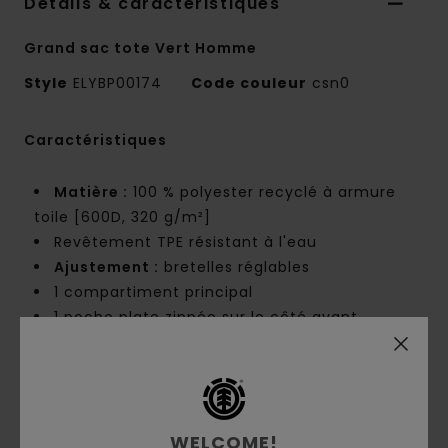
Details & caractéristiques
Grand sac tote Vert Homme
Style
ELYBP00174
Code couleur
csn0
Caractéristiques
Matière :
100 % polyester recyclé à armure
toile [600D, 320 g/m²]
Revêtement TPE résistant à l'eau
Ajustement :
bretelles réglables
1 compartiment principal
1 poche plate zippée sur le côté avant.
Housse rembourrée pour ordinateur portable
[13–15" / 38,1 cm]
Poche arrière zippée avec sangles intérieures
réglables
WELCOME!
Panneau dorsal rembourré