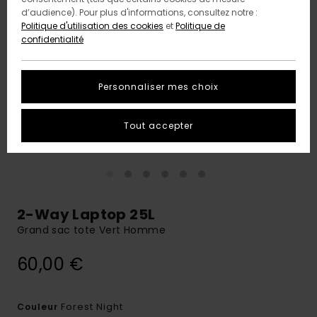
d’audience). Pour plus d'informations, consultez notre :
Politique d'utilisation des cookies
et
Politique de
confidentialité
Personnaliser mes choix
Tout accepter
2-Way Laptop 25L
Grand sac tote Vert Homme
60,00 €
Forest Night
Couleur