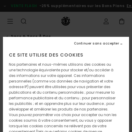
Passer
VENTE FLASH
-25% supplémentaires sur les Bons Plans
En p
à
l'information
sur
le
produit
Sacs & Sacs À Dos
Continuer sans accepter
CE SITE UTILISE DES COOKIES
NOUVEAUTÉ
Nos partenaires et nous-mêmes utilisons des cookies ou
une technologie équivalente pour stocker et/ou accéder à
des informations sur votre appareil. Ces informations
personnelles (comme vos données de navigation et votre
adresse IP) peuvent être utilisées pour vous présenter des
publications et du contenu personnalisés ; pour mesurer la
performance publicitaire et du contenu ; pour personnaliser
les publicités ; et en apprendre plus sur leur audience ; pour
développer et améliorer les produits de nos partenaires.
Vous pouvez paramétrer vos choix pour accepter ou non les
cookies soumis à votre consentement, ou vous y opposer
lorsque les cookies concernés ne relèvent pas de votre
consentement (tels que certains cookies de mesure