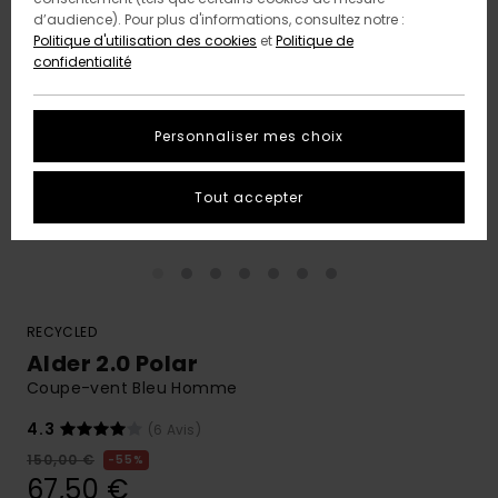
d’audience). Pour plus d'informations, consultez notre :
Politique d'utilisation des cookies
et
Politique de
confidentialité
Personnaliser mes choix
Tout accepter
RECYCLED
Alder 2.0 Polar
Coupe-vent Bleu Homme
4.3
(6 Avis)
150,00 €
55%
67,50 €