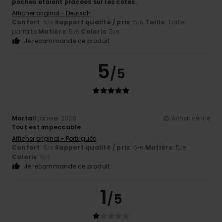
poches étaient placées sur les côtés.
Afficher original - Deutsch
Confort
: 5
Rapport qualité / prix
: 5
Taille
: Taille
/5
/5
parfaite
Matière
: 5
Coloris
: 5
/5
/5
Je recommande ce produit
5
/5
Marta
11 janvier 2026
Achat vérifié
Tout est impeccable
Afficher original - Português
Confort
: 5
Rapport qualité / prix
: 5
Matière
: 5
/5
/5
/5
Coloris
: 5
/5
Je recommande ce produit
1
/5