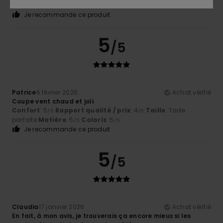
parfaite
Matière
: 5
Coloris
: 5
/5
/5
Je recommande ce produit
5
/5
Patrice
6 février 2026
Achat vérifié
Coupe vent chaud et joli
Confort
: 5
Rapport qualité / prix
: 4
Taille
: Taille
/5
/5
parfaite
Matière
: 5
Coloris
: 5
/5
/5
Je recommande ce produit
5
/5
Claudia
17 janvier 2026
Achat vérifié
En fait, à mon avis, je trouverais ça encore mieux si les