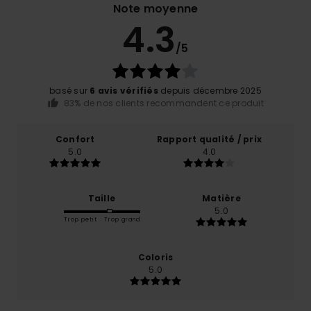
Note moyenne
4.3
/5
basé sur
6 avis vérifiés
depuis décembre 2025
83% de nos clients recommandent ce produit
Confort
Rapport qualité / prix
5.0
4.0
Taille
Matière
5.0
Trop petit
Trop grand
Coloris
5.0