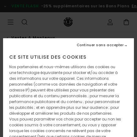
Passer
VENTE FLASH
-25% supplémentaires sur les Bons Plans
En p
à
l'information
sur
le
produit
Vestes & Manteaux
Continuer sans accepter
CE SITE UTILISE DES COOKIES
Nos partenaires et nous-mêmes utilisons des cookies ou
une technologie équivalente pour stocker et/ou accéder à
des informations sur votre appareil. Ces informations
personnelles (comme vos données de navigation et votre
adresse IP) peuvent être utilisées pour vous présenter des
publications et du contenu personnalisés ; pour mesurer la
performance publicitaire et du contenu ; pour personnaliser
les publicités ; et en apprendre plus sur leur audience ; pour
développer et améliorer les produits de nos partenaires.
Vous pouvez paramétrer vos choix pour accepter ou non les
cookies soumis à votre consentement, ou vous y opposer
lorsque les cookies concernés ne relèvent pas de votre
consentement (tels que certains cookies de mesure