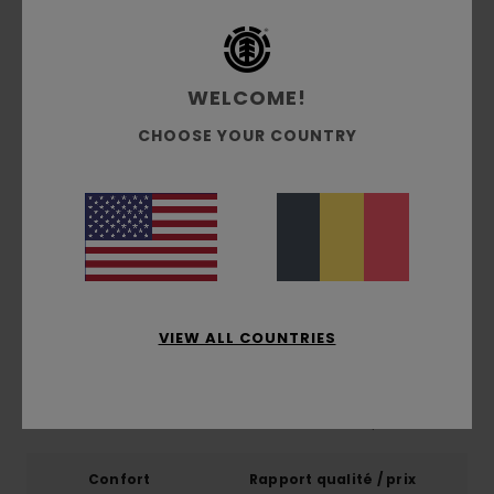
Recyclé, 40% Polyester
WELCOME!
Livraison & Retours
CHOOSE YOUR COUNTRY
Avis clients
Note moyenne
5.0
/5
VIEW ALL COUNTRIES
basé sur
1 avis vérifiés
depuis mai 2026
100% de nos clients recommandent ce produit
Confort
Rapport qualité / prix