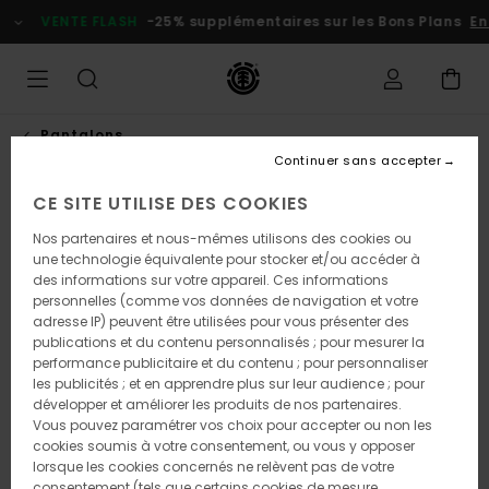
Passer
VENTE FLASH
-25% supplémentaires sur les Bons Plans
En p
à
l'information
sur
le
produit
Pantalons
Continuer sans accepter
CE SITE UTILISE DES COOKIES
Nos partenaires et nous-mêmes utilisons des cookies ou
une technologie équivalente pour stocker et/ou accéder à
des informations sur votre appareil. Ces informations
personnelles (comme vos données de navigation et votre
adresse IP) peuvent être utilisées pour vous présenter des
publications et du contenu personnalisés ; pour mesurer la
performance publicitaire et du contenu ; pour personnaliser
les publicités ; et en apprendre plus sur leur audience ; pour
développer et améliorer les produits de nos partenaires.
Vous pouvez paramétrer vos choix pour accepter ou non les
cookies soumis à votre consentement, ou vous y opposer
lorsque les cookies concernés ne relèvent pas de votre
consentement (tels que certains cookies de mesure