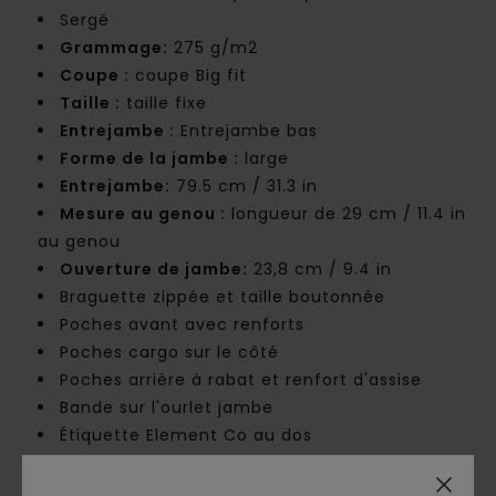
Sergé
Grammage:
275 g/m2
Coupe :
coupe Big fit
Taille :
taille fixe
Entrejambe :
Entrejambe bas
Forme de la jambe :
large
Entrejambe:
79.5 cm / 31.3 in
Mesure au genou :
longueur de 29 cm / 11.4 in
au genou
Ouverture de jambe:
23,8 cm / 9.4 in
Braguette zippée et taille boutonnée
Poches avant avec renforts
Poches cargo sur le côté
Poches arrière à rabat et renfort d'assise
Bande sur l'ourlet jambe
Étiquette Element Co au dos
Composition
[Matière Principale] 60% Coton