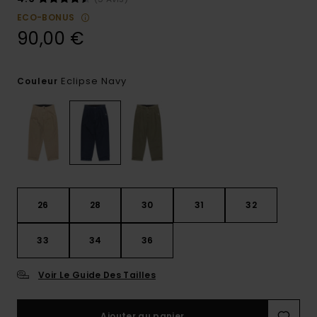
ECO-BONUS
90,00 €
Eclipse Navy
Couleur
26
28
30
31
32
33
34
36
Voir Le Guide Des Tailles
Ajouter au panier