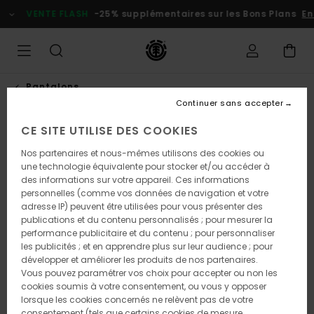
Passer
VENTE FLASH
-25% supplémentaires sur les Bons Plans
En p
à
l'information
sur
le
produit
Pantalons
Continuer sans accepter
CE SITE UTILISE DES COOKIES
Nos partenaires et nous-mêmes utilisons des cookies ou
une technologie équivalente pour stocker et/ou accéder à
des informations sur votre appareil. Ces informations
personnelles (comme vos données de navigation et votre
adresse IP) peuvent être utilisées pour vous présenter des
publications et du contenu personnalisés ; pour mesurer la
performance publicitaire et du contenu ; pour personnaliser
les publicités ; et en apprendre plus sur leur audience ; pour
développer et améliorer les produits de nos partenaires.
Vous pouvez paramétrer vos choix pour accepter ou non les
cookies soumis à votre consentement, ou vous y opposer
lorsque les cookies concernés ne relèvent pas de votre
consentement (tels que certains cookies de mesure