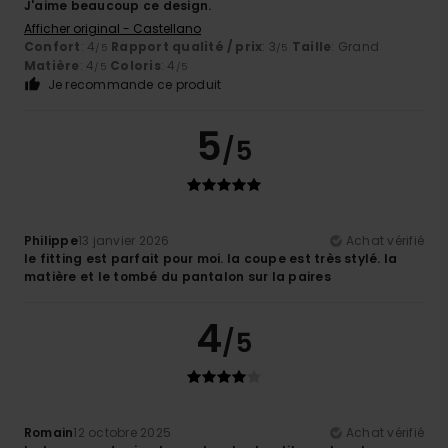
J'aime beaucoup ce design.
Afficher original - Castellano
Confort
: 4
Rapport qualité / prix
: 3
Taille
: Grand
/5
/5
Matière
: 4
Coloris
: 4
/5
/5
Je recommande ce produit
5
/5
Philippe
13 janvier 2026
Achat vérifié
le fitting est parfait pour moi. la coupe est très stylé. la
matière et le tombé du pantalon sur la paires
4
/5
Romain
12 octobre 2025
Achat vérifié