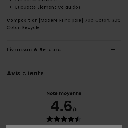
Etiquette à l'avant
Étiquette Element Co au dos
Composition
[Matière Principale] 70% Coton, 30%
Coton Recyclé
Livraison & Retours
Avis clients
Note moyenne
4.6
/5
basé sur
5 avis vérifiés
depuis octobre 2025