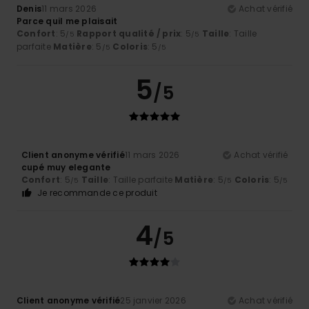
Denis
11 mars 2026
Achat vérifié
Parce quil me plaisait
Confort
: 5
Rapport qualité / prix
: 5
Taille
: Taille
/5
/5
parfaite
Matière
: 5
Coloris
: 5
/5
/5
5
/5
Client anonyme vérifié
11 mars 2026
Achat vérifié
cupé muy elegante
Confort
: 5
Taille
: Taille parfaite
Matière
: 5
Coloris
: 5
/5
/5
/5
Je recommande ce produit
4
/5
Client anonyme vérifié
25 janvier 2026
Achat vérifié