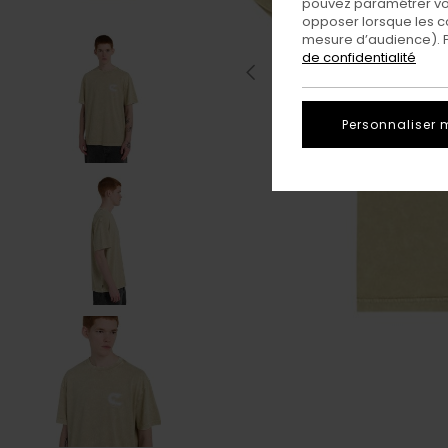
pouvez paramétrer vos
opposer lorsque les c
mesure d’audience). Po
de confidentialité
Personnaliser 