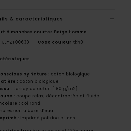
ils & caractéristiques
irt à manches courtes Beige Homme
e
ELYZT00633
Code couleur
tkh0
ctéristiques
onscious by Nature :
coton biologique
atière :
coton biologique
issu :
Jersey de coton [180 g/m2]
oupe :
coupe relax, décontractée et fluide
ncolure :
col rond
mpression à base d’eau
mprimé :
Imprimé poitrine et dos