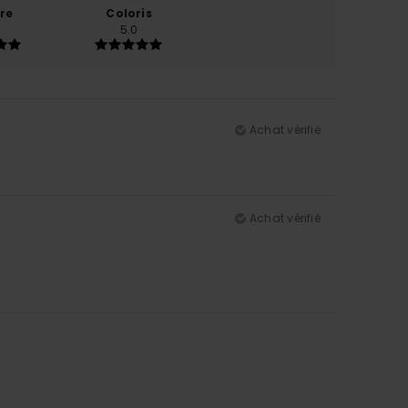
re
Coloris
5.0
Achat vérifié
Achat vérifié