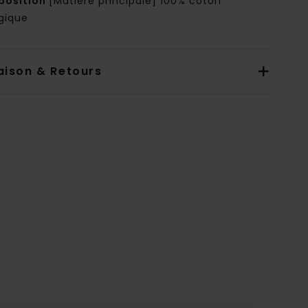
osition
[Matière principale] 100% coton
ogique
aison & Retours