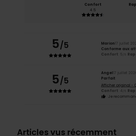
Confort
Rap
4.5
5
/5
Marion
17 juillet 2
Conforme aux at
Confort
: 5
Rapp
/5
Angel
17 juillet 20
5
/5
Parfait
Afficher original -
Confort
: 4
Rapp
/5
Je recommand
Articles vus récemment