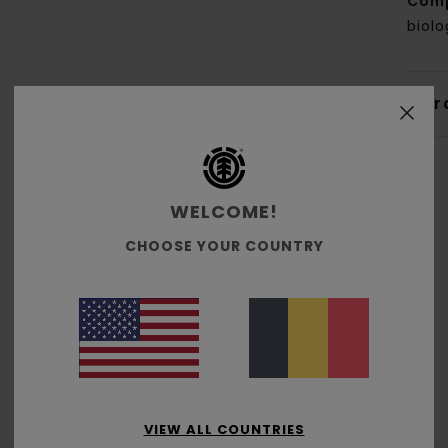
Comp
biol
Livr
WELCOME!
CHOOSE YOUR COUNTRY
Note moyenne
5.0
/5
basé sur
2 avis vérifiés
depuis juillet 2026
50% de nos clients recommandent ce produit
VIEW ALL COUNTRIES