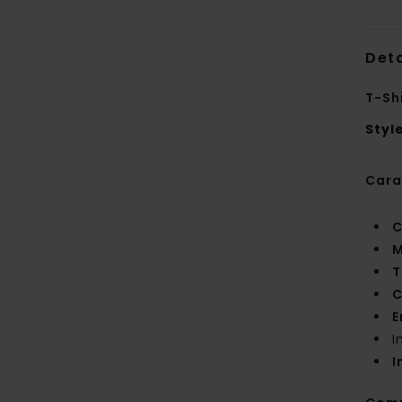
Deta
T-Sh
Styl
Cara
C
M
T
C
E
I
I