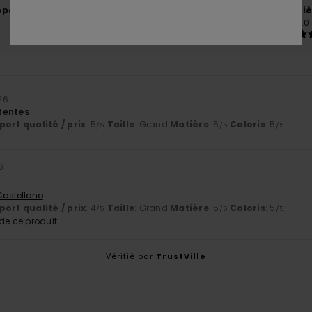
port qualité / prix
Taille
Matiè
4.5
5.0
Trop petit
Trop grand
026
tentes
ort qualité / prix
: 5
Taille
: Grand
Matière
: 5
Coloris
: 5
/5
/5
/5
26
 Castellano
ort qualité / prix
: 4
Taille
: Grand
Matière
: 5
Coloris
: 5
/5
/5
/5
e ce produit
Vérifié par
TrustVille