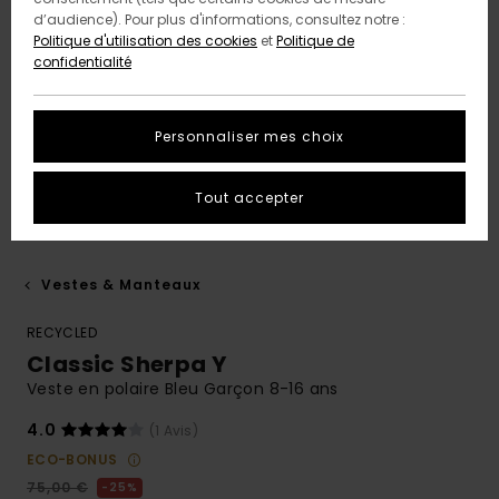
d’audience). Pour plus d'informations, consultez notre :
Politique d'utilisation des cookies
et
Politique de
confidentialité
Personnaliser mes choix
Tout accepter
Vestes & Manteaux
RECYCLED
Classic Sherpa Y
Veste en polaire Bleu Garçon 8-16 ans
4.0
(1 Avis)
ECO-BONUS
75,00 €
25%