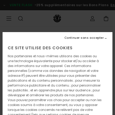
Passer
VENTE FLASH
-25% supplémentaires sur les Bons Plans
En p
à
l'information
sur
le
produit
Continuer sans accepter
CE SITE UTILISE DES COOKIES
Nos partenaires et nous-mêmes utilisons des cookies ou
une technologie équivalente pour stocker et/ou accéder à
des informations sur votre appareil. Ces informations
personnelles (comme vos données de navigation et votre
adresse IP) peuvent être utilisées pour vous présenter des
publications et du contenu personnalisés ; pour mesurer la
performance publicitaire et du contenu ; pour personnaliser
les publicités ; et en apprendre plus sur leur audience ; pour
développer et améliorer les produits de nos partenaires.
Vous pouvez paramétrer vos choix pour accepter ou non les
cookies soumis à votre consentement, ou vous y opposer
lorsque les cookies concernés ne relèvent pas de votre
consentement (tels que certains cookies de mesure