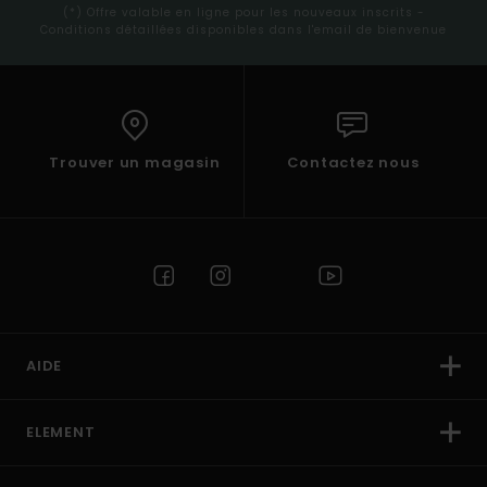
(*) Offre valable en ligne pour les nouveaux inscrits -
Conditions détaillées disponibles dans l'email de bienvenue
Trouver un magasin
Contactez nous
AIDE
ELEMENT