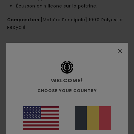
Écusson en silicone sur la poitrine.
Composition
[Matière Principale] 100% Polyester
Recyclé
Livraison & Retours
Avis clients
WELCOME!
CHOOSE YOUR COUNTRY
Note moyenne
4.0
/5
basé sur
1 avis vérifiés
depuis décembre 2025