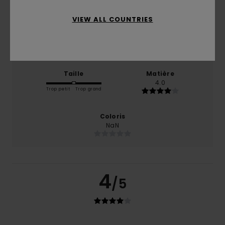
100% de nos clients recommandent ce produit
VIEW ALL COUNTRIES
Confort
Rapport qualité / prix
5.0
4.0
Taille
Matière
4.0
Trop petit
Trop grand
Coloris
NaN
4
/5