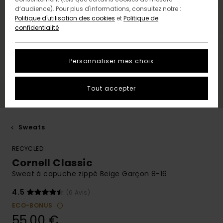
d’audience). Pour plus d'informations, consultez notre :
Politique d'utilisation des cookies
et
Politique de
confidentialité
Personnaliser mes choix
Tout accepter
Sweats
RECYCLED
Cornell Classic
Sweat à capuche zippé Beige Garçon 8-16
4.5
(6 Avis)
ECO-BONUS
55,00 €