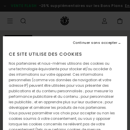
Passer
VENTE FLASH
-25% supplémentaires sur les Bons Plans
En
à
l'information
sur
le
produit
NOUVEAUTÉ
Continuer sans accepter
CE SITE UTILISE DES COOKIES
Nos partenaires et nous-mêmes utilisons des cookies ou
une technologie équivalente pour stocker et/ou accéder à
des informations sur votre appareil. Ces informations
personnelles (comme vos données de navigation et votre
adresse IP) peuvent être utilisées pour vous présenter des
publications et du contenu personnalisés ; pour mesurer la
performance publicitaire et du contenu ; pour personnaliser
les publicités ; et en apprendre plus sur leur audience ; pour
développer et améliorer les produits de nos partenaires.
Vous pouvez paramétrer vos choix pour accepter ou non les
cookies soumis à votre consentement, ou vous y opposer
lorsque les cookies concernés ne relèvent pas de votre
consentement (tels que certains cookies de mesure