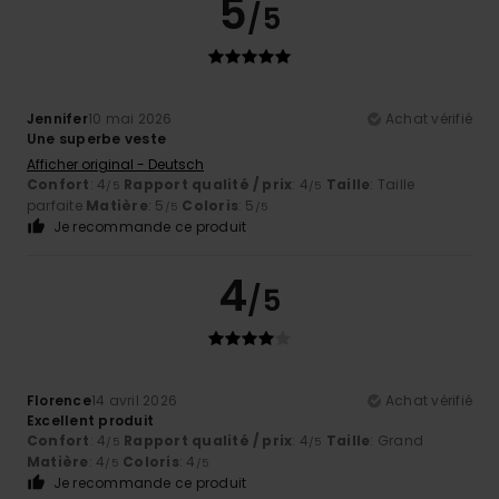
5
/5
Jennifer
10 mai 2026
Achat vérifié
Une superbe veste
Afficher original - Deutsch
Confort
: 4
Rapport qualité / prix
: 4
Taille
: Taille
/5
/5
parfaite
Matière
: 5
Coloris
: 5
/5
/5
Je recommande ce produit
4
/5
Florence
14 avril 2026
Achat vérifié
Excellent produit
Confort
: 4
Rapport qualité / prix
: 4
Taille
: Grand
/5
/5
Matière
: 4
Coloris
: 4
/5
/5
Je recommande ce produit