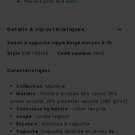
Prévue à partir du
8 août
Details & caractéristiques
Sweat à capuche zippé Beige Garçon 8-16
Style
ELBFT00142
Code couleur
tkh0
Caractéristiques
Collection:
Mainline
Matière :
matière brossée 55% coton, 25%
coton recyclé, 20% polyester recyclé [280 g/m2]
Conscious by Nature :
coton recyclé
coupe :
coupe regular
Encolure :
encolure à capuche
Capuche :
Capuche doublée en jersey de