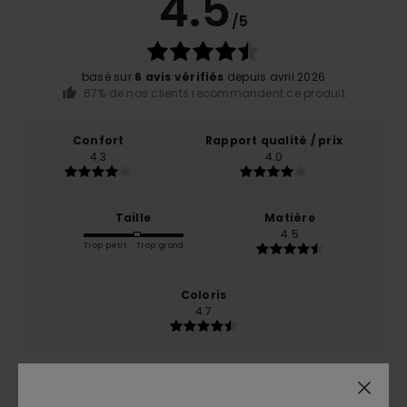
4.5
/5
basé sur
6 avis vérifiés
depuis avril 2026
67% de nos clients recommandent ce produit
Confort
Rapport qualité / prix
4.3
4.0
Taille
Matière
4.5
Trop petit
Trop grand
Coloris
4.7