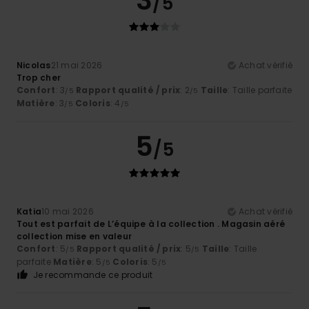
3
/5
Nicolas
21 mai 2026
Achat vérifié
Trop cher
Confort
: 3
Rapport qualité / prix
: 2
Taille
: Taille parfaite
/5
/5
Matière
: 3
Coloris
: 4
/5
/5
5
/5
Katia
10 mai 2026
Achat vérifié
Tout est parfait de L’équipe à la collection . Magasin aéré
collection mise en valeur
Confort
: 5
Rapport qualité / prix
: 5
Taille
: Taille
/5
/5
parfaite
Matière
: 5
Coloris
: 5
/5
/5
Je recommande ce produit