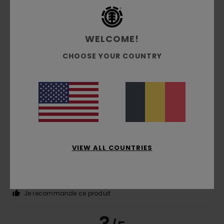
5
/5
WELCOME!
Coralie
29 juin 2026
Achat vérifié
CHOOSE YOUR COUNTRY
Coupe intemporelle Lumineux et doux
Confort
: 5
Rapport qualité / prix
: 4
Taille
: Taille
/5
/5
parfaite
Matière
: 5
Coloris
: 5
/5
/5
5
/5
VIEW ALL COUNTRIES
Pascal
1 juin 2026
Achat vérifié
Qualité, matière au top
Confort
: 5
Rapport qualité / prix
: 5
Taille
: Taille
/5
/5
parfaite
Matière
: 5
Coloris
: 5
/5
/5
Je recommande ce produit