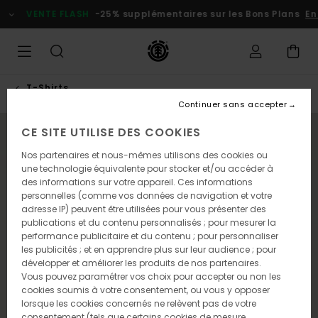
Passer
VENTE FLASH
-25% supplémentaires sur les Bons Plans
En p
à
l'information
sur
le
produit
T-Shirts
Continuer sans accepter
CE SITE UTILISE DES COOKIES
NOUVEAUTÉ
Nos partenaires et nous-mêmes utilisons des cookies ou
une technologie équivalente pour stocker et/ou accéder à
des informations sur votre appareil. Ces informations
personnelles (comme vos données de navigation et votre
adresse IP) peuvent être utilisées pour vous présenter des
publications et du contenu personnalisés ; pour mesurer la
performance publicitaire et du contenu ; pour personnaliser
les publicités ; et en apprendre plus sur leur audience ; pour
développer et améliorer les produits de nos partenaires.
Vous pouvez paramétrer vos choix pour accepter ou non les
cookies soumis à votre consentement, ou vous y opposer
lorsque les cookies concernés ne relèvent pas de votre
consentement (tels que certains cookies de mesure