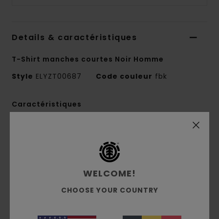
Details & caractéristiques
T-Shirt manches courtes Noir Homme
Style
ELYZT00687
Code couleur
fbk
Caractéristiques
Matière :
100 % coton biologique
Matière :
jersey [180 g/m2]
Coupe :
Regular
Col :
col rond
WELCOME!
Technique d'impression :
impression à l'eau
CHOOSE YOUR COUNTRY
Position de l'imprimé :
avant et dos
Étiquette logo sur la couture latérale