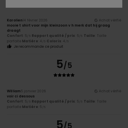
Karolien
14 février 2026
Achat vérifié
mooie t shirt voor mijn kleinzoon v h merk dat hij graag
draagt
Confort
: 5
Rapport qualité / prix
: 5
Taille
: Taille
/5
/5
parfaite
Matière
: 4
Coloris
: 4
/5
/5
Je recommande ce produit
5
/5
William
5 janvier 2026
Achat vérifié
voir ci dessous
Confort
: 5
Rapport qualité / prix
: 5
Taille
: Taille
/5
/5
parfaite
Matière
: 5
/5
5
/5