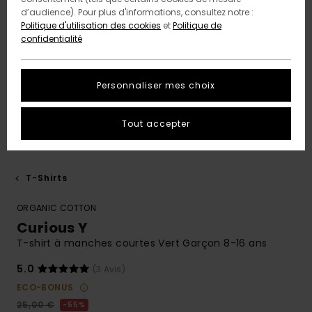
d’audience). Pour plus d'informations, consultez notre :
Politique d'utilisation des cookies
et
Politique de
confidentialité
Personnaliser mes choix
Tout accepter
T-Shirts
ORGANIC COTTON
Curious Y
T-shirt à manches courtes Vert Garçon 8-16 ans
5.0
(3 Avis)
ECO-BONUS
25,00 €
55%