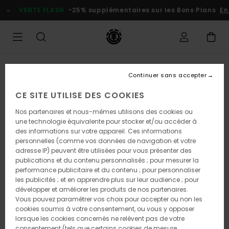
Passer
VENTE FLASH
-25% supplémentaires sur les Bons Plans
En p
à
l'information
sur
le
produit
Continuer sans accepter
CE SITE UTILISE DES COOKIES
Nos partenaires et nous-mêmes utilisons des cookies ou
une technologie équivalente pour stocker et/ou accéder à
des informations sur votre appareil. Ces informations
personnelles (comme vos données de navigation et votre
adresse IP) peuvent être utilisées pour vous présenter des
publications et du contenu personnalisés ; pour mesurer la
performance publicitaire et du contenu ; pour personnaliser
les publicités ; et en apprendre plus sur leur audience ; pour
développer et améliorer les produits de nos partenaires.
Vous pouvez paramétrer vos choix pour accepter ou non les
cookies soumis à votre consentement, ou vous y opposer
lorsque les cookies concernés ne relèvent pas de votre
consentement (tels que certains cookies de mesure