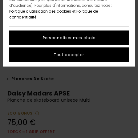
d’audience). Pour plus d'informations, consultez notre :
Politique d'utilisation des cookies
et
Politique de
confidentialité
Personnaliser mes choix
Tout accepter
Planches De Skate
Daisy Madars APSE
Planche de skateboard unisexe Multi
ECO-BONUS
75,00 €
1 DECK = 1 GRIP OFFERT