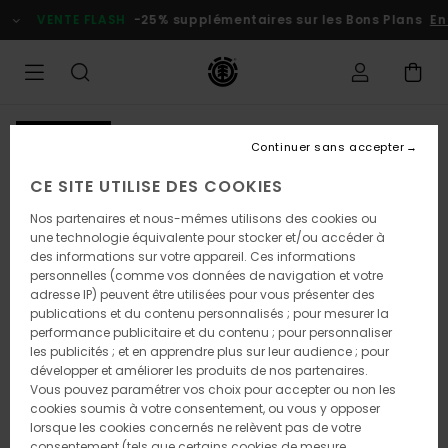
Passer
VENTE FLASH
-25% supplémentaires sur les Bons Plans
En p
à
l'information
sur
le
produit
NOUVEAUTÉ
Continuer sans accepter
CE SITE UTILISE DES COOKIES
Nos partenaires et nous-mêmes utilisons des cookies ou
une technologie équivalente pour stocker et/ou accéder à
des informations sur votre appareil. Ces informations
personnelles (comme vos données de navigation et votre
adresse IP) peuvent être utilisées pour vous présenter des
publications et du contenu personnalisés ; pour mesurer la
performance publicitaire et du contenu ; pour personnaliser
les publicités ; et en apprendre plus sur leur audience ; pour
développer et améliorer les produits de nos partenaires.
Vous pouvez paramétrer vos choix pour accepter ou non les
cookies soumis à votre consentement, ou vous y opposer
lorsque les cookies concernés ne relèvent pas de votre
consentement (tels que certains cookies de mesure