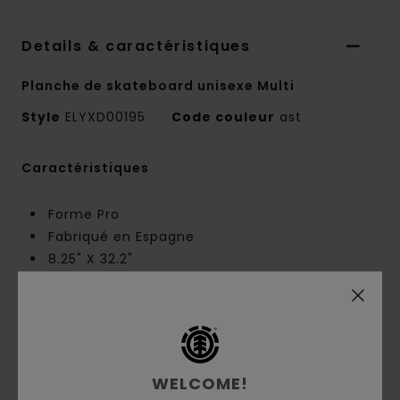
Details & caractéristiques
Planche de skateboard unisexe Multi
Style
ELYXD00195
Code couleur
ast
Caractéristiques
Forme Pro
Fabriqué en Espagne
8.25" X 32.2"
Nose:
7.1"
Tail :
6.6"
Empattement :
14,25"
Élément CBN avec -43 % d’émissions de CO2
Bois d’érable canadien FSC
WELCOME!
Film rétractable Biobase