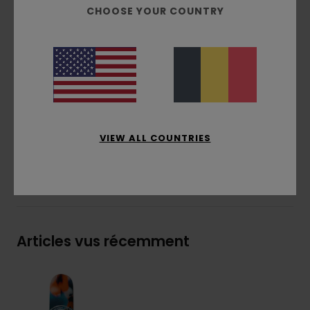
CHOOSE YOUR COUNTRY
Colle et vernis à base d'eau
Vernis naturels uniquement
En collaboration avec HLC
Usine partiellement alimentée par l’énergie
solaire
Politique de gestion des déchets de l'usine
Composition
[Matière principale] 100% bois
VIEW ALL COUNTRIES
Livraison & Retours
Articles vus récemment