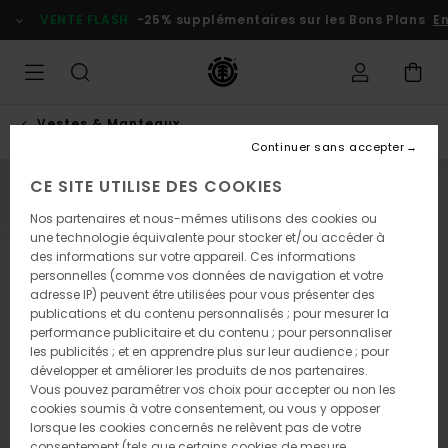
Passer
VENTE FLASH
-25% supplémentaires sur les Bons Plans
En
à
l'information
sur
le
produit
Vestes & Manteaux
Continuer sans accepter
CE SITE UTILISE DES COOKIES
NOUVEAUTÉ
Nos partenaires et nous-mêmes utilisons des cookies ou
une technologie équivalente pour stocker et/ou accéder à
des informations sur votre appareil. Ces informations
personnelles (comme vos données de navigation et votre
adresse IP) peuvent être utilisées pour vous présenter des
publications et du contenu personnalisés ; pour mesurer la
performance publicitaire et du contenu ; pour personnaliser
les publicités ; et en apprendre plus sur leur audience ; pour
développer et améliorer les produits de nos partenaires.
Vous pouvez paramétrer vos choix pour accepter ou non les
cookies soumis à votre consentement, ou vous y opposer
lorsque les cookies concernés ne relèvent pas de votre
consentement (tels que certains cookies de mesure