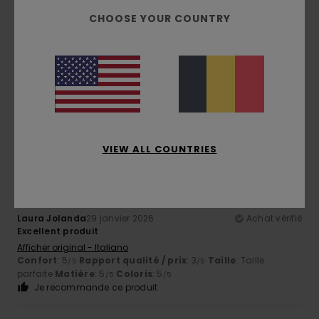
CHOOSE YOUR COUNTRY
Client anonyme vérifié
27 février 2026
Achat vérifié
All
Confort
: 4
Rapport qualité / prix
: 4
Taille
: Grand
/5
/5
Matière
: 4
Coloris
: 5
/5
/5
Je recommande ce produit
5
/5
VIEW ALL COUNTRIES
Laura Jolanda
29 janvier 2026
Achat vérifié
Excellent produit
Afficher original - Italiano
Confort
: 5
Rapport qualité / prix
: 3
Taille
: Taille
/5
/5
parfaite
Matière
: 5
Coloris
: 5
/5
/5
Je recommande ce produit