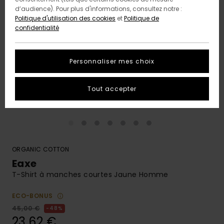
d’audience). Pour plus d'informations, consultez notre :
Politique d'utilisation des cookies
et
Politique de
confidentialité
Personnaliser mes choix
Tout accepter
ORGANIC COTTON
Eaxe
T-Shirt à manches courtes Jaune Homme
ECO-BONUS
45,00 €
48%
23,62 €