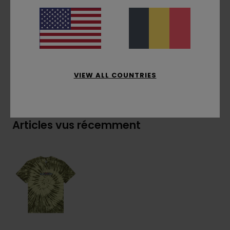
Broderie sur la poitrine
Composition
[Matière principale] 100% coton
biologique
VIEW ALL COUNTRIES
Livraison & Retours
Articles vus récemment