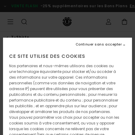
Passer
VENTE FLASH
-25% supplémentaires sur les Bons Plans
En p
à
l'information
sur
le
produit
T-Shirts
Continuer sans accepter
CE SITE UTILISE DES COOKIES
Nos partenaires et nous-mêmes utilisons des cookies ou
une technologie équivalente pour stocker et/ou accéder à
des informations sur votre appareil. Ces informations
personnelles (comme vos données de navigation et votre
adresse IP) peuvent être utilisées pour vous présenter des
publications et du contenu personnalisés ; pour mesurer la
performance publicitaire et du contenu ; pour personnaliser
les publicités ; et en apprendre plus sur leur audience ; pour
développer et améliorer les produits de nos partenaires.
Vous pouvez paramétrer vos choix pour accepter ou non les
cookies soumis à votre consentement, ou vous y opposer
lorsque les cookies concernés ne relèvent pas de votre
consentement (tels que certains cookies de mesure