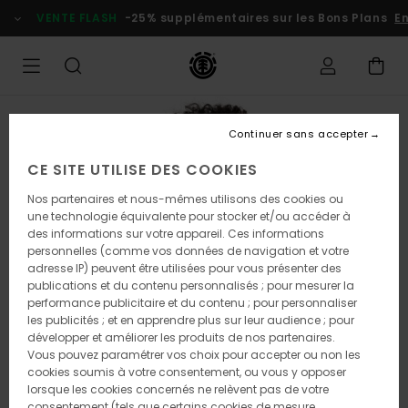
Passer
VENTE FLASH
-25% supplémentaires sur les Bons Plans
En 
à
l'information
sur
le
produit
Continuer sans accepter
CE SITE UTILISE DES COOKIES
Nos partenaires et nous-mêmes utilisons des cookies ou
une technologie équivalente pour stocker et/ou accéder à
des informations sur votre appareil. Ces informations
personnelles (comme vos données de navigation et votre
adresse IP) peuvent être utilisées pour vous présenter des
publications et du contenu personnalisés ; pour mesurer la
performance publicitaire et du contenu ; pour personnaliser
les publicités ; et en apprendre plus sur leur audience ; pour
développer et améliorer les produits de nos partenaires.
Vous pouvez paramétrer vos choix pour accepter ou non les
cookies soumis à votre consentement, ou vous y opposer
lorsque les cookies concernés ne relèvent pas de votre
consentement (tels que certains cookies de mesure