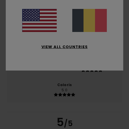
basé sur
1 avis vérifiés
depuis février 2026
100% de nos clients recommandent ce produit
Confort
Rapport qualité / prix
5.0
5.0
VIEW ALL COUNTRIES
Taille
Matière
5.0
Trop petit
Trop grand
Coloris
5.0
5
/5