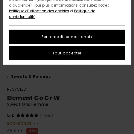
d’audience). Pour plus d'informations, consultez notre :
Politique d'utilisation des cookies
et
Politique de
confidentialité
Personnaliser mes choix
Tout accepter
Sweats & Polaires
RECYCLED
Element Co Cr W
Sweat Gris Femme
5.0
(1 Avis)
ECO-BONUS
65,00 €
55%