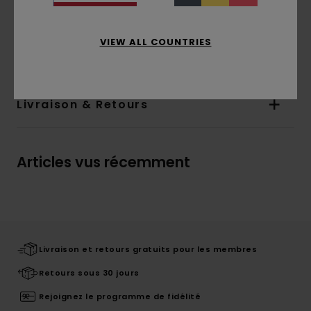
Étiquette :
sur la couture interne
Composition
[Matière Principale] 100% Coton
VIEW ALL COUNTRIES
Biologique
Livraison & Retours
Articles vus récemment
Livraison et retours gratuits pour les membres
Retours sous 30 jours
Rejoignez le programme de fidélité