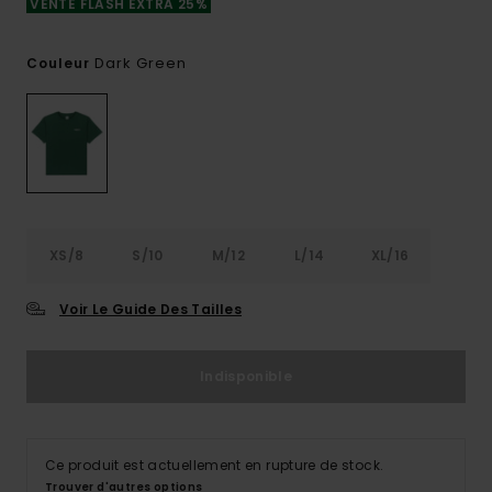
VENTE FLASH EXTRA 25%
Dark Green
Couleur
XS/8
S/10
M/12
L/14
XL/16
Voir Le Guide Des Tailles
Indisponible
Ce produit est actuellement en rupture de stock.
Trouver d'autres options