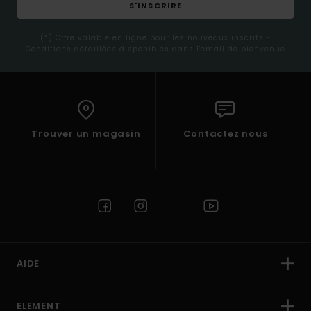
S'INSCRIRE
(*) Offre valable en ligne pour les nouveaux inscrits -
Conditions détaillées disponibles dans l'email de bienvenue
Trouver un magasin
Contactez nous
AIDE
ELEMENT