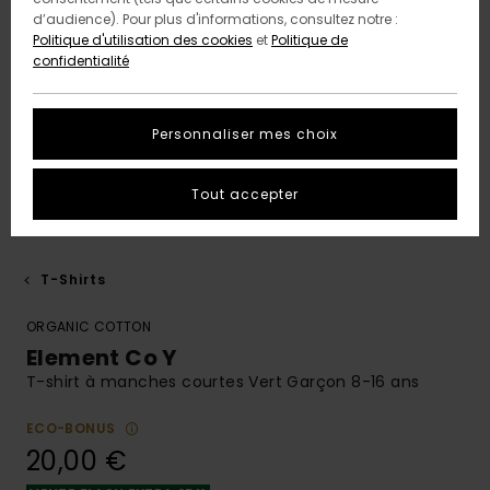
d’audience). Pour plus d'informations, consultez notre :
Politique d'utilisation des cookies
et
Politique de
confidentialité
Personnaliser mes choix
Tout accepter
T-Shirts
ORGANIC COTTON
Element Co Y
T-shirt à manches courtes Vert Garçon 8-16 ans
ECO-BONUS
20,00 €