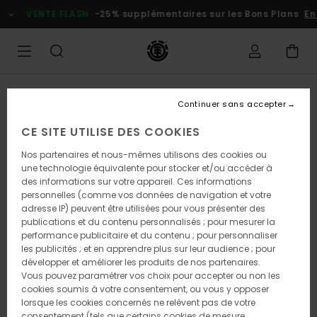
Passer
VENTE FLASH
-25% supplémentaires sur les Bons Plans
En 
à
l'information
sur
le
produit
RUPTURE DE STOCK
Continuer sans accepter
CE SITE UTILISE DES COOKIES
Nos partenaires et nous-mêmes utilisons des cookies ou
une technologie équivalente pour stocker et/ou accéder à
des informations sur votre appareil. Ces informations
personnelles (comme vos données de navigation et votre
adresse IP) peuvent être utilisées pour vous présenter des
publications et du contenu personnalisés ; pour mesurer la
performance publicitaire et du contenu ; pour personnaliser
les publicités ; et en apprendre plus sur leur audience ; pour
développer et améliorer les produits de nos partenaires.
Vous pouvez paramétrer vos choix pour accepter ou non les
cookies soumis à votre consentement, ou vous y opposer
lorsque les cookies concernés ne relèvent pas de votre
consentement (tels que certains cookies de mesure