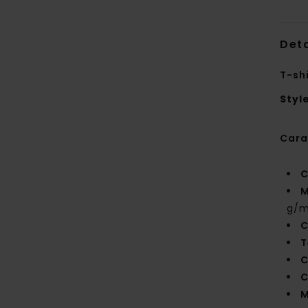
Deta
T-sh
Styl
Cara
C
M
g/m
C
T
C
C
M