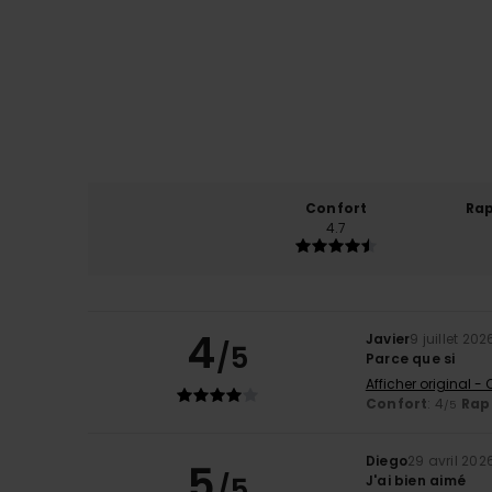
Confort
Rap
4.7
4
Javier
9 juillet 202
/5
Parce que si
Afficher original -
Confort
: 4
Rapp
/5
Diego
29 avril 202
5
/5
J'ai bien aimé