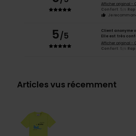
Afficher original -
Confort
: 5
Rapp
/5
Je recommand
5
Client anonyme v
/5
Elle est très con
Afficher original -
Confort
: 5
Rapp
/5
Articles vus récemment