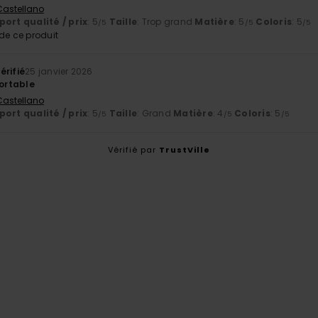
 Castellano
ort qualité / prix
: 5
Taille
: Trop grand
Matière
: 5
Coloris
: 5
/5
/5
/5
e ce produit
érifié
25 janvier 2026
fortable
 Castellano
ort qualité / prix
: 5
Taille
: Grand
Matière
: 4
Coloris
: 5
/5
/5
/5
Vérifié par
TrustVille