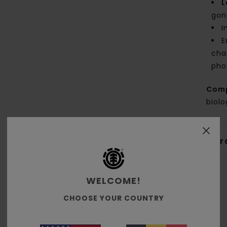
L
gon
I
E
cha
pho
Comp
biol
Livr
WELCOME!
CHOOSE YOUR COUNTRY