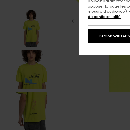
pouvez paramétrer vos
opposer lorsque les c
mesure d’audience). Po
de confidentialité
Personnaliser 