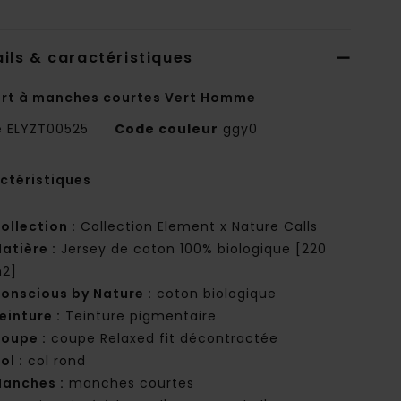
ils & caractéristiques
irt à manches courtes Vert Homme
e
ELYZT00525
Code couleur
ggy0
ctéristiques
ollection :
Collection Element x Nature Calls
atière :
Jersey de coton 100% biologique [220
2]
onscious by Nature :
coton biologique
einture :
Teinture pigmentaire
oupe :
coupe Relaxed fit décontractée
ol :
col rond
anches :
manches courtes