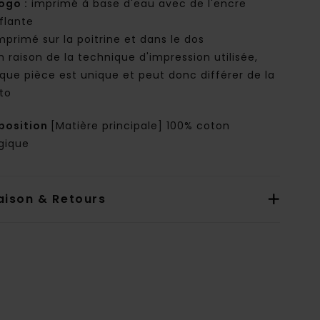
ogo :
imprimé à base d'eau avec de l'encre
flante
mprimé sur la poitrine et dans le dos
n raison de la technique d'impression utilisée,
que pièce est unique et peut donc différer de la
to
osition
[Matière principale] 100% coton
ogique
aison & Retours