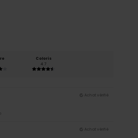
re
Coloris
4.7
Achat vérifié
5
Achat vérifié