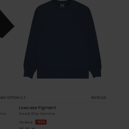
7
NIC COTTON
RECYCLED
Lowcase Pigment
mme
Sweat Bleu Homme
63%
70,00 €