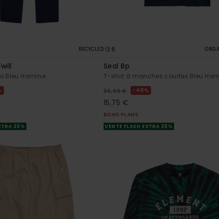
6
RECYCLED
ORGA
will
Seal Bp
no Bleu Homme
T-shirt à manches courtes Bleu H
%
48%
30,00 €
15,75 €
BONS PLANS
XTRA 25%
VENTE FLASH EXTRA 25%