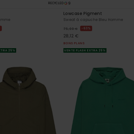
9
RECYCLED
Lowcase Pigment
Homme
Sweat à capuche Bleu Homme
%
63%
75,00 €
28,12 €
BONS PLANS
XTRA 25%
VENTE FLASH EXTRA 25%