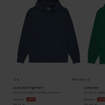
9
2
RECYCLED
Lowcase Pigment
Lowcase
Sweat à capuche Bleu Homme
Sweat à capu
63%
63
75,00 €
80,00 €