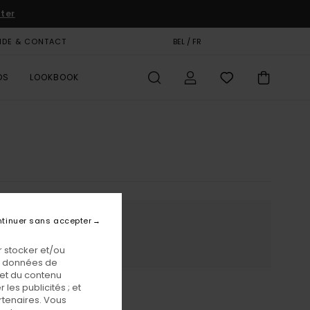
iter
IDE & CONTACT
CARTE CADEAU
BEL / FR
MAGASINS
DS
LOOKBOOK
tinuer sans accepter
ur
 stocker et/ou
os données de
 et du contenu
les publicités ; et
rtenaires. Vous