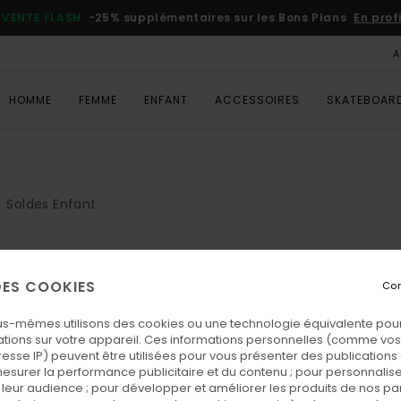
VENTE FLASH
-25% supplémentaires sur les Bons Plans
En prof
A
HOMME
FEMME
ENFANT
ACCESSOIRES
SKATEBOAR
Soldes Enfant
 DES COOKIES
Con
s produits seront bientôt de reto
us-mêmes utilisons des cookies ou une technologie équivalente pour
tions sur votre appareil. Ces informations personnelles (comme v
resse IP) peuvent être utilisées pour vous présenter des publications
esurer la performance publicitaire et du contenu ; pour personnaliser 
s plaire
leur audience ; pour développer et améliorer les produits de nos pa