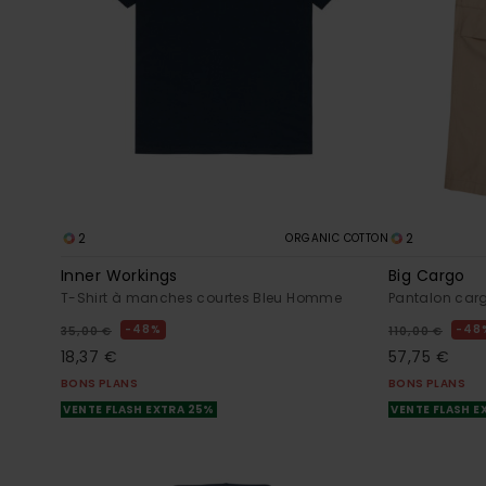
2
2
ORGANIC COTTON
Inner Workings
Big Cargo
T-Shirt à manches courtes Bleu Homme
Pantalon car
48%
48
35,00 €
110,00 €
18,37 €
57,75 €
BONS PLANS
BONS PLANS
VENTE FLASH EXTRA 25%
VENTE FLASH E