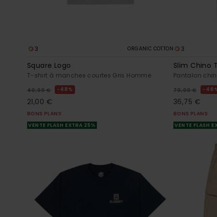
3
3
ORGANIC COTTON
Square Logo
Slim Chino T
T-shirt à manches courtes Gris Homme
Pantalon chi
48%
48
40,00 €
70,00 €
21,00 €
36,75 €
BONS PLANS
BONS PLANS
VENTE FLASH EXTRA 25%
VENTE FLASH E