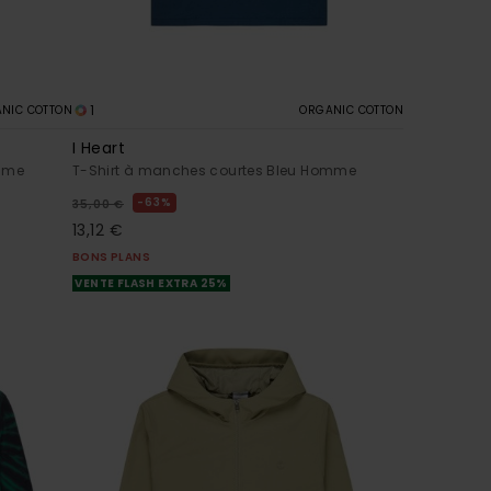
1
NIC COTTON
ORGANIC COTTON
I Heart
omme
T-Shirt à manches courtes Bleu Homme
63%
35,00 €
13,12 €
BONS PLANS
VENTE FLASH EXTRA 25%