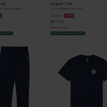
will
Regular Twill
no Vert Homme
Chino Beige Homme
%
48%
70,00 €
36,75 €
BONS PLANS
XTRA 25%
VENTE FLASH EXTRA 25%