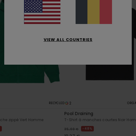
VIEW ALL COUNTRIES
2
RECYCLED
ORGA
Pool Draining
che zippé Vert Homme
T-Shirt à manches courtes Noir Ho
%
48%
35,00 €