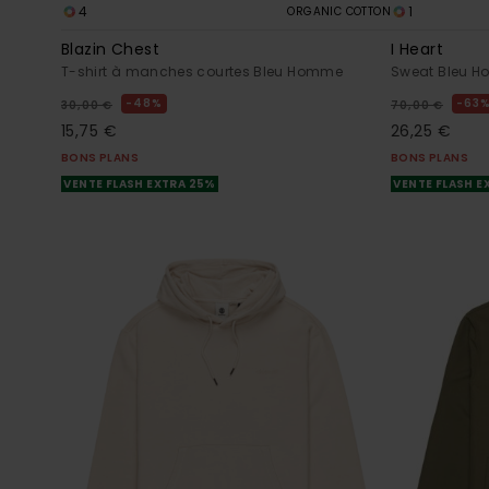
4
1
ORGANIC COTTON
Blazin Chest
I Heart
T-shirt à manches courtes Bleu Homme
Sweat Bleu 
48%
63
30,00 €
70,00 €
15,75 €
26,25 €
BONS PLANS
BONS PLANS
VENTE FLASH EXTRA 25%
VENTE FLASH E