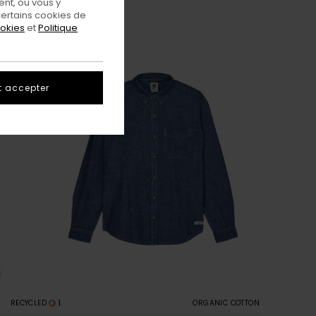
nt, ou vous y
ertains cookies de
ookies
et
Politique
t accepter
1
RECYCLED
ORGANIC COTTON