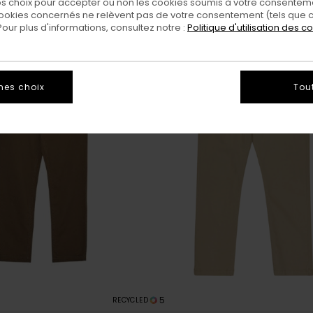
 choix pour accepter ou non les cookies soumis à votre consenteme
ookies concernés ne relèvent pas de votre consentement (tels que c
ur plus d'informations, consultez notre :
Politique d'utilisation des c
mes choix
Tou
5
RECYCLED