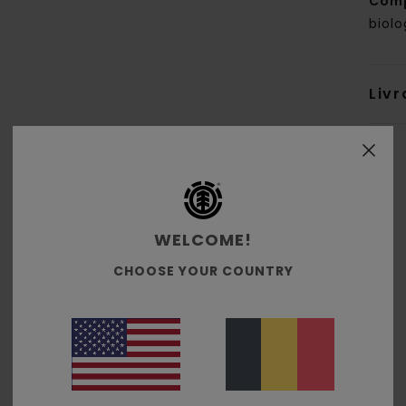
Comp
biol
Livr
WELCOME!
CHOOSE YOUR COUNTRY
Note moyenne