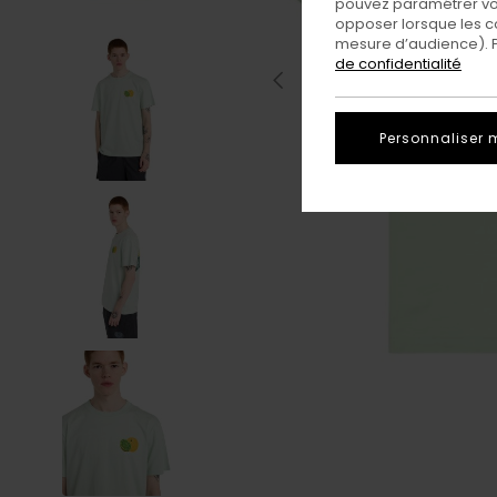
pouvez paramétrer vos
opposer lorsque les c
mesure d’audience). Po
de confidentialité
Personnaliser 