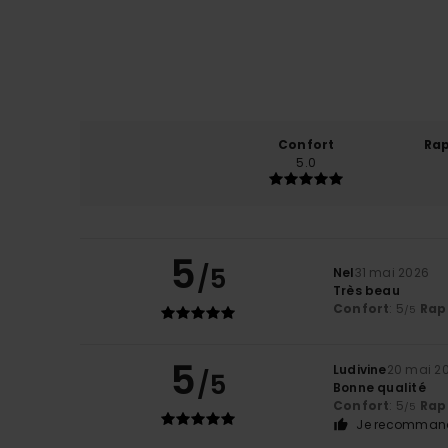
Confort
Rap
5.0
5
/5
Nel
31 mai 2026
Très beau
Confort
: 5
Rapp
/5
5
Ludivine
20 mai 2
/5
Bonne qualité
Confort
: 5
Rapp
/5
Je recommand