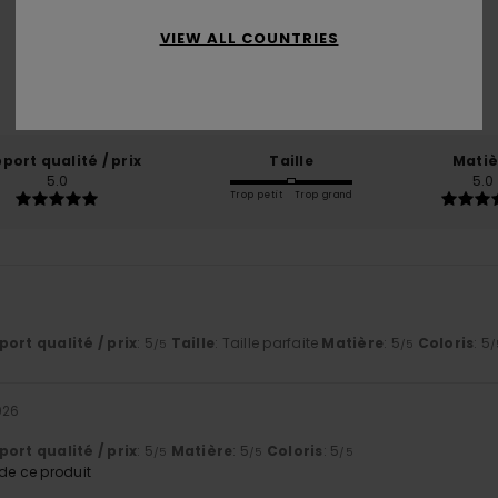
5.0
/5
VIEW ALL COUNTRIES
basé sur
2 avis vérifiés
depuis mai 2026
50% de nos clients recommandent ce produit
port qualité / prix
Taille
Matiè
5.0
5.0
Trop petit
Trop grand
ort qualité / prix
: 5
Taille
: Taille parfaite
Matière
: 5
Coloris
: 5
/5
/5
/
026
ort qualité / prix
: 5
Matière
: 5
Coloris
: 5
/5
/5
/5
e ce produit