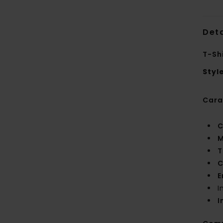
Deta
T-Sh
Styl
Cara
C
M
T
C
E
I
I