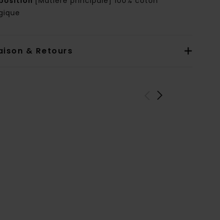
osition
[Matière principale] 100% coton
ogique
aison & Retours