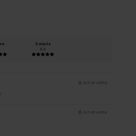
re
Coloris
5.0
Achat vérifié
5
Achat vérifié