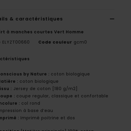
ils & caractéristiques
irt à manches courtes Vert Homme
e
ELYZT00660
Code couleur
gcm0
ctéristiques
onscious by Nature :
coton biologique
atière :
coton biologique
issu :
Jersey de coton [180 g/m2]
oupe :
coupe regular, classique et confortable
ncolure :
col rond
mpression à base d’eau
mprimé :
Imprimé poitrine et dos