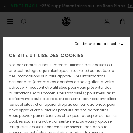
Passer
VENTE FLASH
-25% supplémentaires sur les Bons Plans
En
à
l'information
sur
le
produit
Continuer sans accepter
CE SITE UTILISE DES COOKIES
Nos partenaires et nous-mêmes utilisons des cookies ou
une technologie équivalente pour stocker et/ou accéder à
des informations sur votre appareil. Ces informations
personnelles (comme vos données de navigation et votre
adresse IP) peuvent être utilisées pour vous présenter des
publications et du contenu personnalisés ; pour mesurer la
performance publicitaire et du contenu ; pour personnaliser
les publicités ; et en apprendre plus sur leur audience ; pour
développer et améliorer les produits de nos partenaires.
Vous pouvez paramétrer vos choix pour accepter ou non les
cookies soumis à votre consentement, ou vous y opposer
lorsque les cookies concernés ne relèvent pas de votre
consentement (tels que certains cookies de mesure