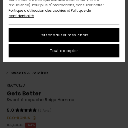
d’audience). Pour plus d'informations, consultez notre :
Politique d'utilisation des cookies
et
Politique de
confidentialité
Personnaliser mes choix
Tout accepter
Sweats & Polaires
RECYCLED
Gets Better
Sweat à capuche Beige Homme
5.0
(2 Avis)
ECO-BONUS
85,00 €
63%