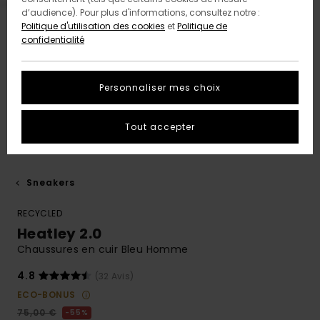
d’audience). Pour plus d'informations, consultez notre :
Politique d'utilisation des cookies
et
Politique de
confidentialité
Personnaliser mes choix
Tout accepter
Sneakers
RECYCLED
Heatley 2.0
Chaussures en cuir Bleu Homme
4.8
(32 Avis)
ECO-BONUS
75,00 €
55%