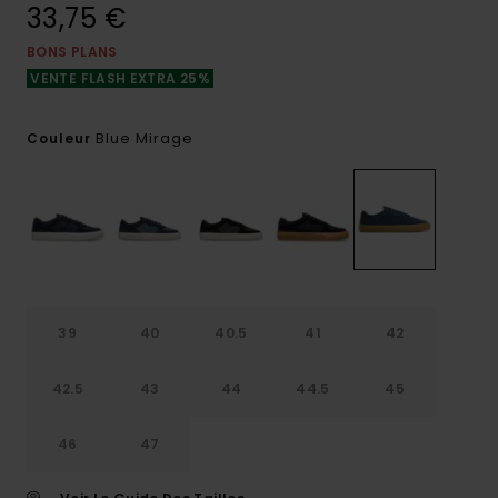
33,75 €
BONS PLANS
VENTE FLASH EXTRA 25%
Blue Mirage
Couleur
39
40
40.5
41
42
42.5
43
44
44.5
45
46
47