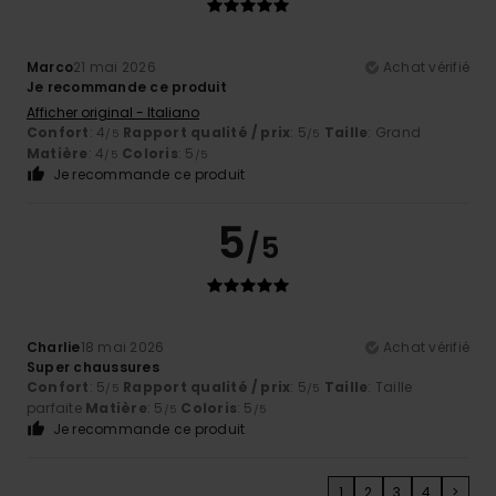
Marco
21 mai 2026
Achat vérifié
Je recommande ce produit
Afficher original - Italiano
Confort
: 4
Rapport qualité / prix
: 5
Taille
: Grand
/5
/5
Matière
: 4
Coloris
: 5
/5
/5
Je recommande ce produit
5
/5
Charlie
18 mai 2026
Achat vérifié
Super chaussures
Confort
: 5
Rapport qualité / prix
: 5
Taille
: Taille
/5
/5
parfaite
Matière
: 5
Coloris
: 5
/5
/5
Je recommande ce produit
1
2
3
4
>