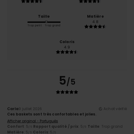
Taille
Matière
4.8
Trop petit
Trop grand
Coloris
4.9
5
/5
Carla
9 juillet 2026
Achat vérifié
Ces baskets sont très confortables et jolies.
Afficher original - Português
Confort
: 5
Rapport qualité / prix
: 5
Taille
: Trop grand
/5
/5
Matière
: 5
Coloris
: 5
/5
/5