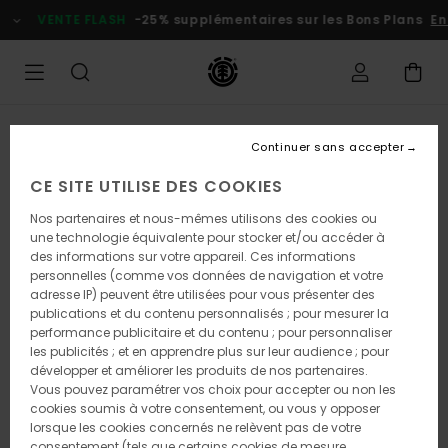
Passer
VENTE FLASH
-25% supplémentaires sur les Bons Plans
En
à
l'information
sur
le
produit
Continuer sans accepter
CE SITE UTILISE DES COOKIES
Nos partenaires et nous-mêmes utilisons des cookies ou
une technologie équivalente pour stocker et/ou accéder à
des informations sur votre appareil. Ces informations
personnelles (comme vos données de navigation et votre
adresse IP) peuvent être utilisées pour vous présenter des
publications et du contenu personnalisés ; pour mesurer la
performance publicitaire et du contenu ; pour personnaliser
les publicités ; et en apprendre plus sur leur audience ; pour
développer et améliorer les produits de nos partenaires.
Vous pouvez paramétrer vos choix pour accepter ou non les
cookies soumis à votre consentement, ou vous y opposer
lorsque les cookies concernés ne relèvent pas de votre
consentement (tels que certains cookies de mesure