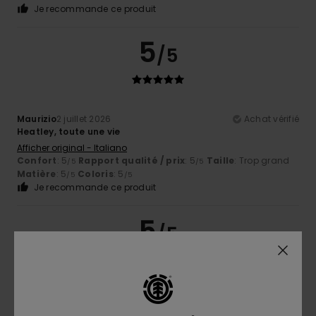
Je recommande ce produit
5
/5
Maurizio
2 juillet 2026
Achat vérifié
Heatley, toute une vie
Afficher original - Italiano
Confort
: 5
Rapport qualité / prix
: 5
Taille
: Trop grand
/5
/5
Matière
: 5
Coloris
: 5
/5
/5
Je recommande ce produit
5
/5
Maurizio
2 juillet 2026
Achat vérifié
Super confortables