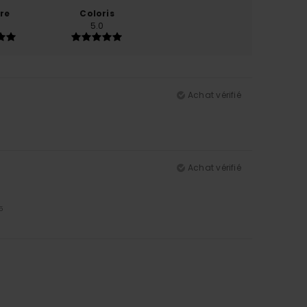
re
Coloris
5.0
Achat vérifié
Achat vérifié
5