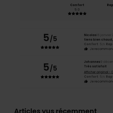
Confort
Rap
5.0
5
Nicolas
16 janvier
/5
tiens bien chau
Confort
: 5
Rapp
/5
Je recommand
Johannes
9 déce
5
/5
Très satisfait
Afficher original -
Confort
: 5
Rapp
/5
Je recommand
Articles vus récemment