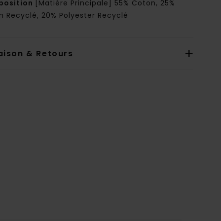
osition
[Matière Principale] 55% Coton, 25%
n Recyclé, 20% Polyester Recyclé
aison & Retours