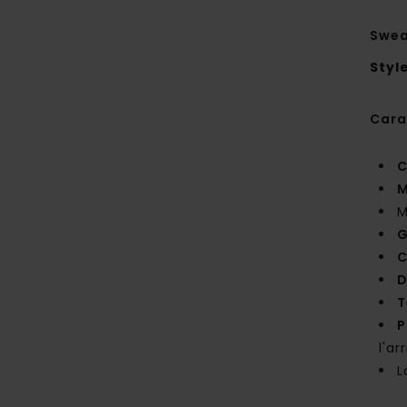
Swe
Styl
Cara
C
M
M
G
C
D
T
P
l'ar
L