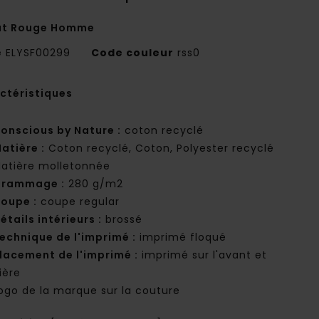
at Rouge Homme
e
ELYSF00299
Code couleur
rss0
ctéristiques
onscious by Nature :
coton recyclé
atière :
Coton recyclé, Coton, Polyester recyclé
atière molletonnée
rammage :
280 g/m2
oupe :
coupe regular
étails intérieurs :
brossé
echnique de l'imprimé :
imprimé floqué
lacement de l'imprimé :
imprimé sur l'avant et
rière
ogo de la marque sur la couture