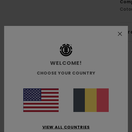
Comp
Coto
Livr
WELCOME!
CHOOSE YOUR COUNTRY
Note moyenne
5.0
/5
basé sur
2 avis vérifiés
depuis décembre 2025
100% de nos clients recommandent ce produit
VIEW ALL COUNTRIES