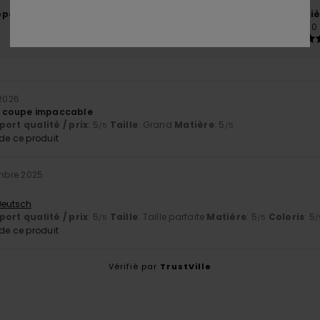
port qualité / prix
Taille
Matiè
5.0
5.0
Trop petit
Trop grand
 2026
d, coupe impaccable
ort qualité / prix
: 5
Taille
: Grand
Matière
: 5
/5
/5
e ce produit
mbre 2025
 Deutsch
ort qualité / prix
: 5
Taille
: Taille parfaite
Matière
: 5
Coloris
: 5
/5
/5
/
e ce produit
Vérifié par
TrustVille