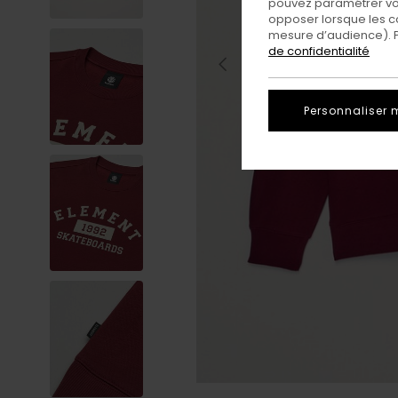
pouvez paramétrer vos
opposer lorsque les c
mesure d’audience). Po
de confidentialité
Personnaliser 