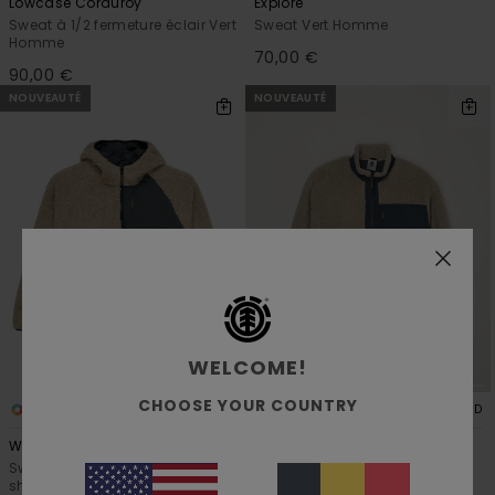
Lowcase Corduroy
Explore
Sweat à 1/2 fermeture éclair Vert
Sweat Vert Homme
Homme
70,00 €
90,00 €
NOUVEAUTÉ
NOUVEAUTÉ
WELCOME!
CHOOSE YOUR COUNTRY
5
5
RECYCLED
RECYCLED
Wolfe Sherpa
Oak Sherpa
Sweat à capuche réversible en
Veste Sherpa Beige Homme
sherpa Beige Homme