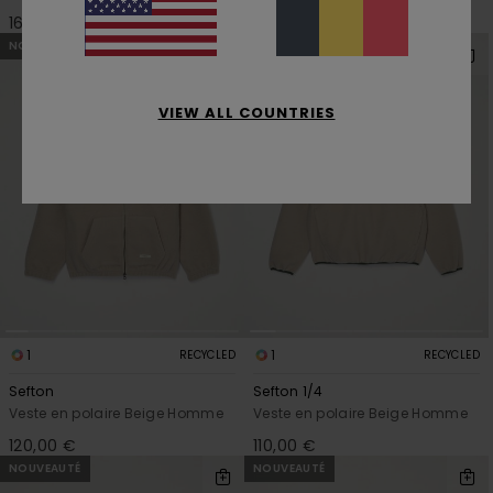
150,00 €
160,00 €
NOUVEAUTÉ
NOUVEAUTÉ
VIEW ALL COUNTRIES
1
1
RECYCLED
RECYCLED
Sefton
Sefton 1/4
Veste en polaire Beige Homme
Veste en polaire Beige Homme
120,00 €
110,00 €
NOUVEAUTÉ
NOUVEAUTÉ