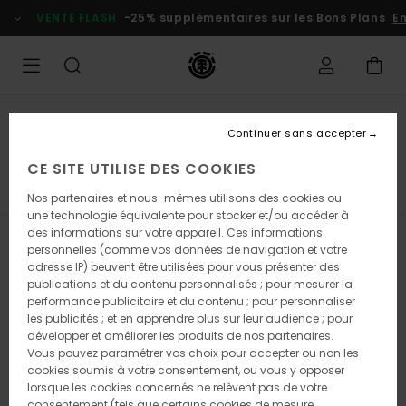
Passez
VENTE FLASH
-25% supplémentaires sur les Bons Plans
En
à
la
sélection
de
la
grille
des
Sweats & Polaires
produits
Continuer sans accepter
Sweats polaires
CE SITE UTILISE DES COOKIES
d
Sweats Polaires
Sweats Zippés
Sweats à Capuche
Nos partenaires et nous-mêmes utilisons des cookies ou
une technologie équivalente pour stocker et/ou accéder à
des informations sur votre appareil. Ces informations
Filtrer & Trier
23
Resultats
personnelles (comme vos données de navigation et votre
adresse IP) peuvent être utilisées pour vous présenter des
Passer
Aller
publications et du contenu personnalisés ; pour mesurer la
aux
a
performance publicitaire et du contenu ; pour personnaliser
critères
trier
les publicités ; et en apprendre plus sur leur audience ; pour
de
par
développer et améliorer les produits de nos partenaires.
filtrage
Vous pouvez paramétrer vos choix pour accepter ou non les
de
cookies soumis à votre consentement, ou vous y opposer
recherche
lorsque les cookies concernés ne relèvent pas de votre
consentement (tels que certains cookies de mesure