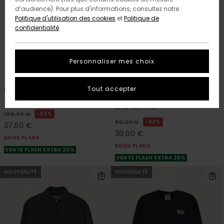
d’audience). Pour plus d'informations, consultez notre :
Politique d'utilisation des cookies
et
Politique de
confidentialité
Personnaliser mes choix
4
1
RECYCLED
RECYCLED
Tout accepter
Classic Sherpa
Classic Sherpa
Veste en polaire Bleu Homme
Veste sans manches en polaire
Bleu Homme
63%
100,00 €
63%
80,00 €
37,50 €
30,00 €
BONS PLANS
BONS PLANS
VENTE FLASH EXTRA 25%
VENTE FLASH EXTRA 25%
NOUVEAUTÉ
NOUVEAUTÉ